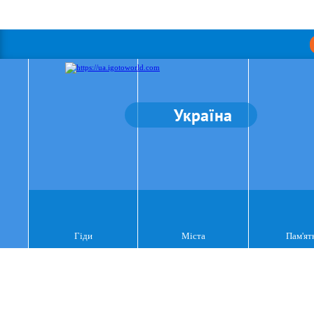
Україна
Гіди
Міста
Пам'ят