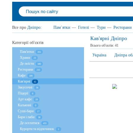
Все про
Дніпро
:
Пам`ятки
—
Готелі
—
Тури
—
Ресторани
Кав'ярні Дніпро
Категорії об'єктів
Всього об'єктів:
41
Пам'ятки
201
Україна
Дніпра об
Храми
23
Де поїсти
580
Ресторани
243
Кафе
180
Кав'ярні
41
Закусочні
36
Піцерії
6
Арт кафе
19
Кальянні
0
Суші-бари
17
Бари і паби
38
Де оселитися
431
Курорти та відпочинок
1