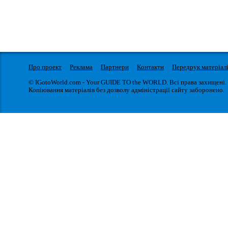
Про проект
Реклама
Партнери
Контакти
Передрук матеріал
© IGotoWorld.com - Your GUIDE TO the WORLD. Всі права захищені.
Копіювання матеріалів без дозволу адміністрації сайту заборонено.