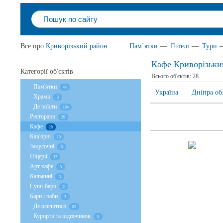
Все про
Криворізький район
:
Пам`ятки
—
Готелі
—
Тури
Кафе Криворізьки
Категорії об'єктів
Всього об'єктів:
28
Пам'ятки
44
Україна
Дніпра об
Храми
3
Де поїсти
104
Ресторани
29
Кафе
28
Кав'ярні
19
Закусочні
8
Піцерії
17
Арт кафе
3
Кальянні
3
Суші-бари
2
Бари і паби
3
Де оселитися
82
Курорти та відпочинок
5