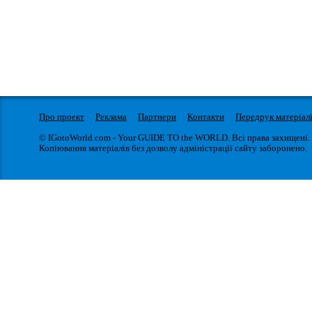
Про проект
Реклама
Партнери
Контакти
Передрук матеріал
© IGotoWorld.com - Your GUIDE TO the WORLD. Всі права захищені.
Копіювання матеріалів без дозволу адміністрації сайту заборонено.