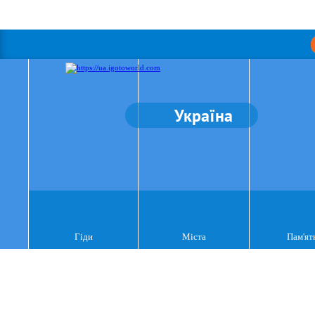
Україна
Гіди
Міста
Пам'ят