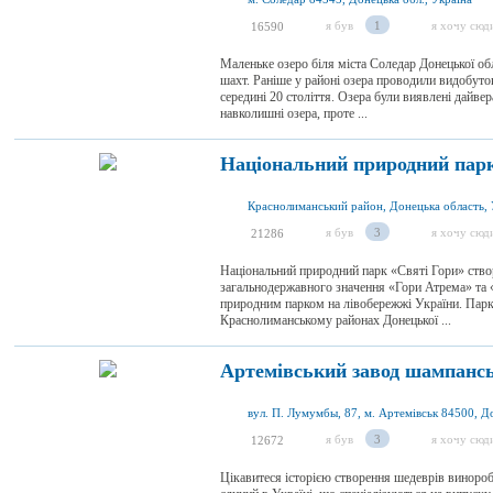
я був
1
я хочу сюд
16590
Маленьке озеро біля міста Соледар Донецької об
шахт. Раніше у районі озера проводили видобуток 
середині 20 століття. Озера були виявлені дайве
навколишні озера, проте ...
Національний природний парк
Краснолиманський район, Донецька область, 
я був
3
я хочу сюд
21286
Національний природний парк «Святі Гори» ство
загальнодержавного значення «Гори Атрема» та 
природним парком на лівобережжі України. Парк
Краснолиманському районах Донецької ...
Артемівський завод шампанс
я був
3
я хочу сюд
12672
Цікавитеся історією створення шедеврів винороб