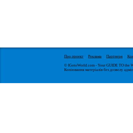
Про проект
Реклама
Партнери
Ко
© IGotoWorld.com - Your GUIDE TO the 
Копіювання матеріалів без дозволу адмін