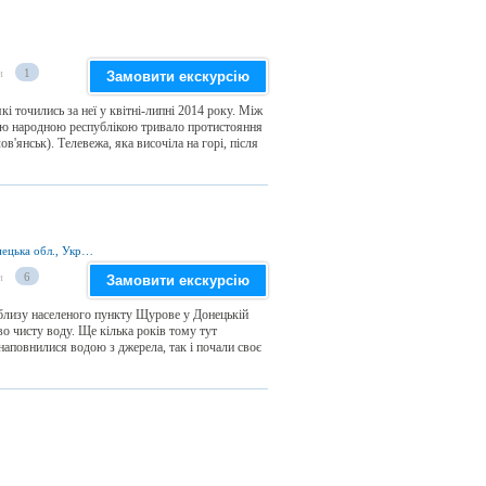
и
1
Замовити екскурсію
і точились за неї у квітні-липні 2014 року. Між
ою народною республікою тривало протистояння
ов'янськ). Телевежа, яка височіла на горі, після
с. Щурове 84453, Краснолиманський р-н, Донецька обл., Україна
и
6
Замовити екскурсію
близу населеного пункту Щурове у Донецькій
о чисту воду. Ще кілька років тому тут
наповнилися водою з джерела, так і почали своє