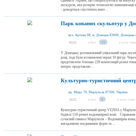
єдиний в Україні, що спеціалізуються на випуску
екскурсія, яка розкриє технологію шампанізації
- доведеться спуститись вниз ...
Парк кованих скульптур у До
вул. Артема 98, м. Донецьк 83000, Донецька 
я був
15
я хочу сюд
9533
У Донецьку розташований унікальний парк-музей
році, тоді були встановлені перші 10 фігур. Чере
представлено близько 228 композицій різної тем
інтерес представляє ...
Культурно-туристичний цент
пр. Миру 70, Маріуполь 87500, Україна
я був
0
я хочу сюди
5635
Культурно-туристичний центр VEZHA у Маріуполі
будівлі 110-річної водонапірної вежі. Справжня 
сучасний символ Маріуполя – Водонапірна вежа,
вигадливим поєднанням форм та ...