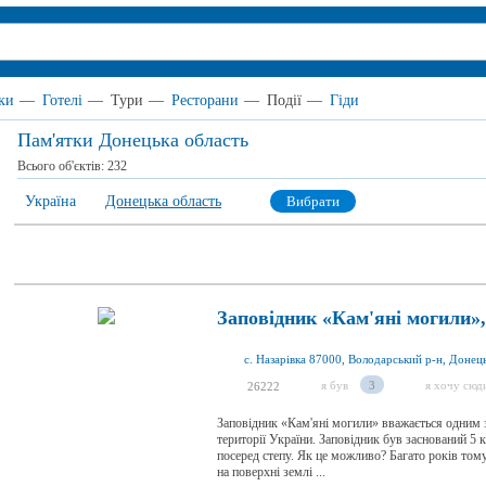
ки
—
Готелі
—
Тури
—
Ресторани
—
Події
—
Гіди
Пам'ятки Донецька область
Всього об'єктів:
232
Україна
Донецька область
Вибрати
Заповідник «Кам'яні могили»,
с. Назарівка 87000, Володарський р-н, Донець
я був
3
я хочу сюд
26222
Заповідник «Кам'яні могили» вважається одним з
території України. Заповідник був заснований 5 к
посеред степу. Як це можливо? Багато років тому
на поверхні землі ...