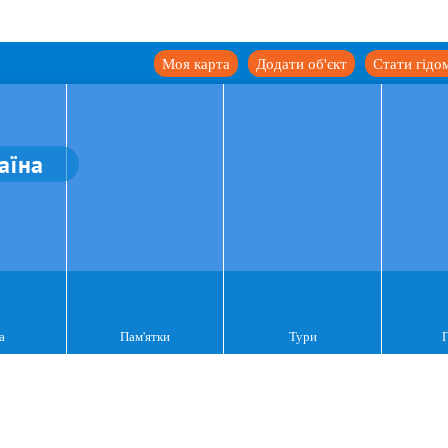
Моя карта
Додати об'єкт
Стати гідо
аїна
а
Пам'ятки
Тури