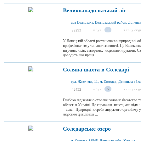
Великоанадольський ліс
я був
1
я хочу сюд
22293
У Донецькій області розташований природний об
професіоналізму та наполегливості. Це Великоана
штучних лісів, створених людськими руками. Сво
доводить, що праця ...
Соляна шахта в Соледарі
вул. Жовтнева, 11, м. Соледар, Донецька обла
я був
5
я хочу сюд
42432
Глибоко під землею сховане головне багатство т
області в Україні. Це справжня шахта, але відмін
– сіль. Природні потреби людського організму у
людської цивілізації ...
Соледарське озеро
м. Соледар 84545, Донецька обл., Україна