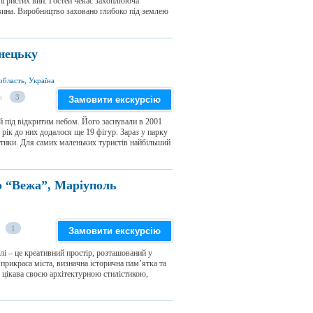
 ігристих вин. Гостей чекає захоплююча
 вина. Виробництво заховано глибоко під землею
нецьку
область, Україна
и
3
Замовити екскурсію
 під відкритим небом. Його заснували в 2001
з рік до них додалося ще 19 фігур. Зараз у парку
атики. Для самих маленьких туристів найбільший
р “Вежа”, Маріуполь
1
Замовити екскурсію
 – це креативний простір, розташований у
прикраса міста, визначна історична пам’ятка та
 цікава своєю архітектурною стилістикою,