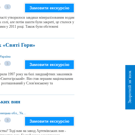
и
5
Замовити екскурсію
ласті утворилося завдяки мінералізованим водам
солі, але потім шахти були закриті, це сталося у
рами у 2011 році. Також були обстежені
 «Святі Гори»
Україна
и
5
Замовити екскурсію
Зворотній зв`язок
рили 1997 року на базі ландшафтних заказників
«Святогірський». Він став першим національним
 розташований у Слов'янському та
ьких вин
вул. П. Лумумбы, 87, м. Артемівськ 84500, Донецька обл., Україна
и
3
Замовити екскурсію
ства? Тоді вам на завод Артемівських вин -