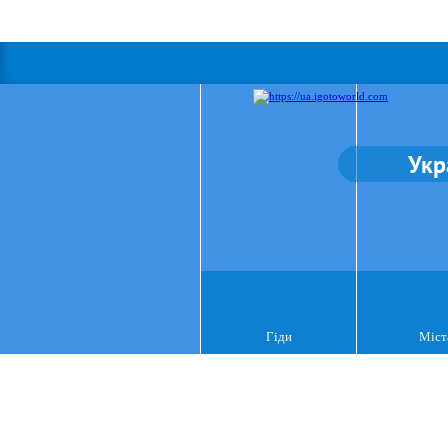
Укр
Гіди
Міст