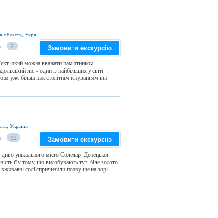
смт Волноваха, Волноваський район, Донецька область, Україна
и
2
Замовити екскурсію
'єкт, який можна вважати пам'ятником
дольський ліс – один із найбільших у світі
їм уже більш ніж столітнім існуванням він
сть, Україна
и
12
Замовити екскурсію
а диво унікального місто Соледар Донецької
ність її у тому, що видобувають тут біле золото
 вживанні солі спричинили появу ще на зорі