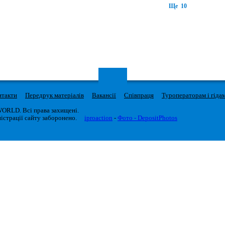
Ще 10
нтакти
Передрук матеріалів
Вакансії
Співпраця
Туроператорам і гіда
WORLD. Всі права захищені.
істрації сайту заборонено.
iproaction
-
Фото - DepositPhotos