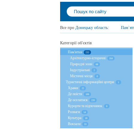
Все про
Донецьку область
:
Пам`ят
Категорії об'єктів
Пам'ятки
232
Архітектурно-історичні
164
Природні зони
68
Індустріальні
2
Містичні місця
0
Туристичні інформаційні центри
1
Храми
22
Де поїсти
106
Де оселитися
220
Курорти та відпочинок
6
Розваги
14
Культура
18
Вокзали
33