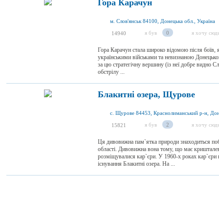
Гора Карачун
м. Слов'янськ 84100, Донецька обл., Україна
я був
0
я хочу сюд
14940
Гора Карачун стала широко відомою після боїв, як
українськими військами та невизнаною Донецьк
за цю стратегічну вершину (із неї добре видно Сл
обстрілу ...
Блакитні озера, Щурове
я був
2
я хочу сюд
15821
Ця дивовижна пам`ятка природи знаходиться по
області. Дивовижна вона тому, що має кришталев
розміщувалися кар`єри. У 1960-х роках кар`єри 
існування Блакитні озера. На ...