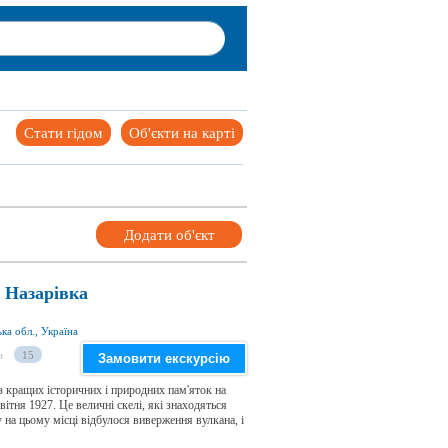
Стати гідом
Об'єкти на карті
Додати об'єкт
 Назарівка
ка обл., Україна
и
15
Замовити екскурсію
 кращих історичних і природних пам'яток на
вітня 1927. Це величні скелі, які знаходяться
 на цьому місці відбулося виверження вулкана, і