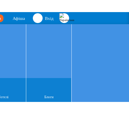
м
Афіша
Вхід
Готелі
Блоги