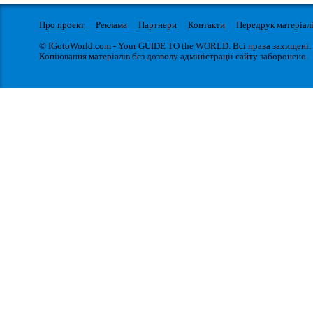
Про проект
Реклама
Партнери
Контакти
Передрук матеріал
© IGotoWorld.com - Your GUIDE TO the WORLD. Всі права захищені.
Копіювання матеріалів без дозволу адміністрації сайту заборонено.