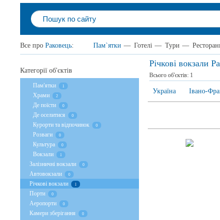
Все про
Раковець
:
Пам`ятки
—
Готелі
—
Тури
—
Ресторан
Річкові вокзали Р
Категорії об'єктів
Всього об'єктів:
1
Пам'ятки
1
Україна
Івано-Фра
Храми
2
Де поїсти
0
Де оселитися
0
Курорти та відпочинок
0
Розваги
0
Культура
0
Вокзали
1
Залізничні вокзали
0
Автовокзали
0
Річкові вокзали
1
Порти
0
Аеропорти
0
Камери зберігання
0