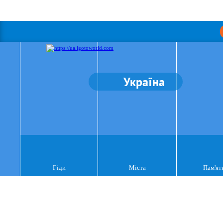
Україна
Гіди
Міста
Пам'ят