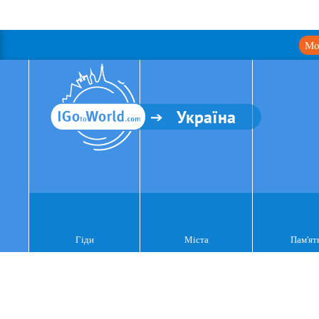
Мо
Україна
Гіди
Міста
Пам'ят