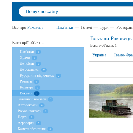
Все про
Раковець
:
Пам`ятки
—
Готелі
—
Тури
—
Ресторан
Вокзали Раковець
Категорії об'єктів
Всього об'єктів:
1
Пам'ятки
1
Україна
Івано-Фра
Храми
2
Де поїсти
0
Де оселитися
0
Курорти та відпочинок
0
Розваги
0
Культура
0
Вокзали
1
Залізничні вокзали
0
Автовокзали
0
Річкові вокзали
1
Порти
0
Аеропорти
0
Камери зберігання
0