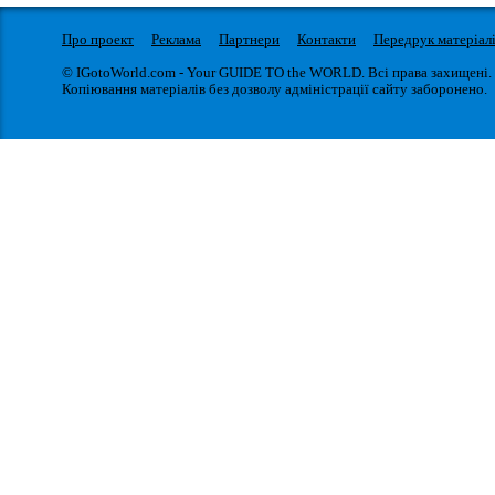
Про проект
Реклама
Партнери
Контакти
Передрук матеріал
© IGotoWorld.com - Your GUIDE TO the WORLD. Всі права захищені.
Копіювання матеріалів без дозволу адміністрації сайту заборонено.