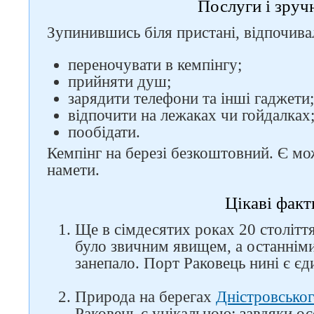
Послуги і зруч
Зупинившись біля пристані, відпочив
переночувати в кемпінгу;
прийняти душ;
зарядити телефони та інші гаджети;
відпочити на лежаках чи гойдалках
пообідати.
Кемпінг на березі безкоштовний. Є мо
намети.
Цікаві факт
Ще в сімдесятих роках 20 столітт
було звичним явищем, а останнім
занепало. Порт Раковець нині є єд
Природа на берегах
Дністровсько
Раковець є унікальною: завдяки о