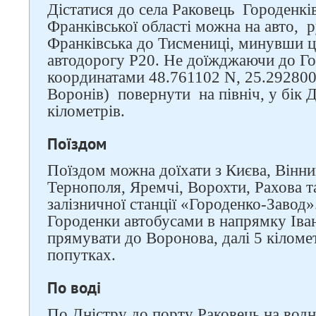
Дістатися до села Раковець Городенкі
Франківської області можна на авто, р
Франківська до Тисмениці, минувши ц
автодорогу Р20. Не доїжджаючи до Гор
координатами 48.761102 N, 25.292800
Воронів) повернути на північ, у бік Д
кілометрів.
Поїздом
Поїздом можна доїхати з Києва, Вінни
Тернополя, Яремчі, Ворохти, Рахова т
залізничної станції «Городенко-Завод».
Городенки автобусами в напрямку Іва
прямувати до Воронова, далі 5 кіломе
попутках.
По воді
По Дністру до порту Раковець на водн