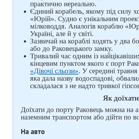
практично нереально.
Єдиний корабель, якому під силу хо
«Юрій». Судно є унікальним проек
мілководдя. Аналогів кораблю «Юрі
Україні, але й у світі.
Зазвичай на кораблі ходять у два б
або до Раковецького замку.
Тривалий час одним із найцікавіших
кінцевим пунктом якого є порт Ра
«Дівочі сльози»
. У середині травня
яка дала назву водоспадові, обвалил
складалася з не надто тривкої гіпсо
Як доїхати
Доїхати до порту Раковець можна на 
наземним транспортом або дійти по во
На авто