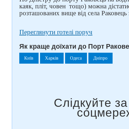
каяк, пліт, човен тощо) можна дістатис
розташованих вище від села Раковець
Переглянути готелі поруч
Як краще доїхати до Порт Ракове
Київ
Харків
Одеса
Дніпро