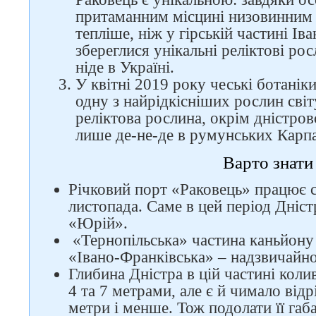
притаманним місцині низовинним 
тепліше, ніж у гірській частині І
збереглися унікальні реліктові ро
ніде в Україні.
У квітні 2019 року чеські ботанік
одну з найрідкісніших рослин сві
Слідкуйте за нами в
соцмережах
реліктова рослина, окрім дністров
лише де-не-де в румунських Карпа
Варто зна
Річковий порт «Раковець» працює се
листопада. Саме в цей період Дніс
«Юрій».
«Тернопільська» частина каньйону 
«Івано-Франківська» – надзвичайно
Глибина Дністра в цій частині коли
4 та 7 метрами, але є й чимало відр
метри і менше. Тож подолати її га