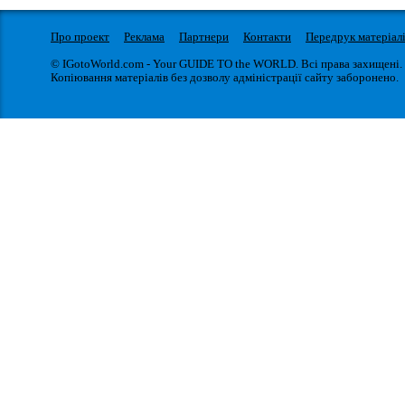
Про проект
Реклама
Партнери
Контакти
Передрук матеріал
© IGotoWorld.com - Your GUIDE TO the WORLD. Всі права захищені.
Копіювання матеріалів без дозволу адміністрації сайту заборонено.