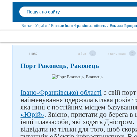
Вокзали Україна
/
Вокзали Івано-Франківська область
/
Вокзали Городенк
0
3
я був
я хочу сюди
11087
Порт Раковець, Раковець
Івано-Франківської області
є свій порт
найменування одержала кілька років т
яка нині є постійним місцем базуванн
«Юрій»
. Звісно, пристати до берега в
інші плавзасоби, які ходять Дністром
відвідати не тільки для того, щоб ско
тутешніх об’єктів інфраструктури. В 