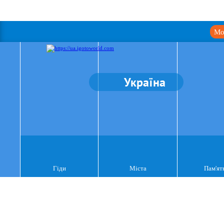
Мо
Україна
Гіди
Міста
Пам'ят