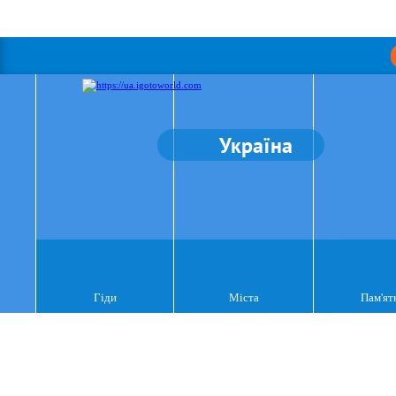
Україна
Гіди
Міста
Пам'ят