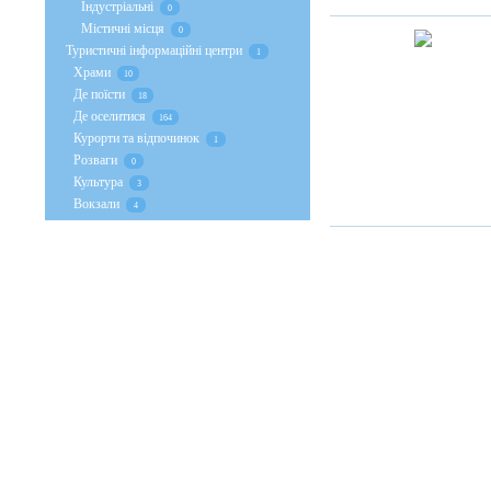
Індустріальні
0
Містичні місця
0
Туристичні інформаційні центри
1
Храми
10
Де поїсти
18
Де оселитися
164
Курорти та відпочинок
1
Розваги
0
Культура
3
Вокзали
4