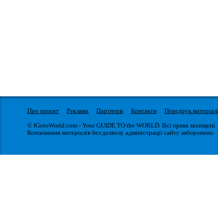
Про проект
Реклама
Партнери
Контакти
Передрук матеріал
© IGotoWorld.com - Your GUIDE TO the WORLD. Всі права захищені.
Копіювання матеріалів без дозволу адміністрації сайту заборонено.