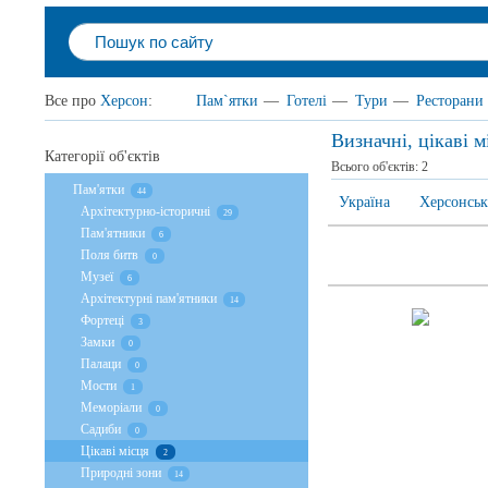
Все про
Херсон
:
Пам`ятки
—
Готелі
—
Тури
—
Ресторани
Визначні, цікаві 
Категорії об'єктів
Всього об'єктів:
2
Пам'ятки
44
Україна
Херсонськ
Архітектурно-історичні
29
Пам'ятники
6
Поля битв
0
Музеї
6
Архітектурні пам'ятники
14
Фортеці
3
Замки
0
Палаци
0
Мости
1
Меморіали
0
Садиби
0
Цікаві місця
2
Природні зони
14