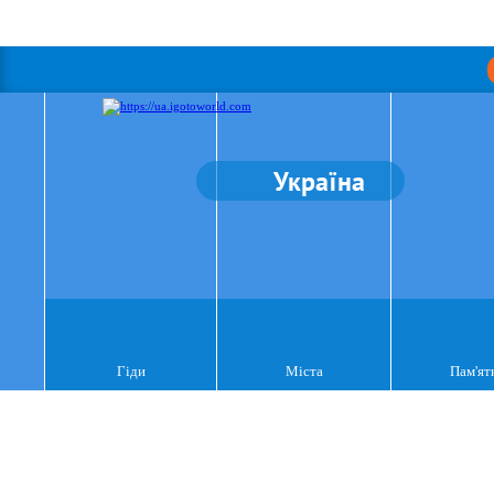
Україна
Гіди
Міста
Пам'ят