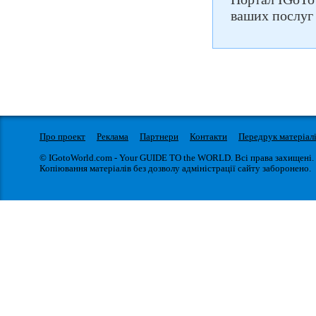
ваших послуг 
Про проект
Реклама
Партнери
Контакти
Передрук матеріал
© IGotoWorld.com - Your GUIDE TO the WORLD. Всі права захищені.
Копіювання матеріалів без дозволу адміністрації сайту заборонено.