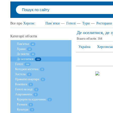
Все про
Херсон
:
Пам`ятки
—
Готелі
—
Тури
—
Ресторани
Де оселитися, де 
Категорії об'єктів
Всього об'єктів:
164
Пам'ятки
44
Україна
Херсонськ
Храми
10
Де поїсти
18
Де оселитися
164
Готелі
164
Котеджні містечка
0
Хостели
0
Приватні квартири
0
Кемпінги
0
Готелі на воді
0
Апартаменти
0
Курорти та відпочинок
1
Розваги
0
Культура
3