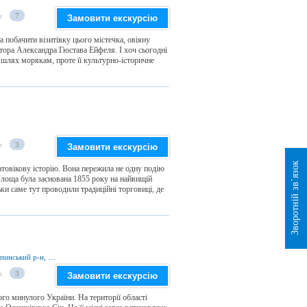
и
7
Замовити екскурсію
побачити візитівку цього містечка, овіяну
втора Александра Гюстава Ейфеля. І хоч сьогодні
 шлях морякам, проте її культурно-історичне
и
3
Замовити екскурсію
Зворотній зв`язок
товікову історію. Вона пережила не одну подію
 Площа була заснована 1855 року на найвищій
льки саме тут проводили традиційні торговиці, де
вул. Гвардійська 123, м. Олешки 75100, Цюрупинський р-н, Херсонська обл., Україна
и
3
Замовити екскурсію
го минулого України. На території області