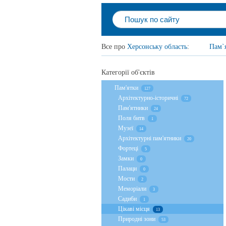
Все про
Херсонську область
:
Пам`
Категорії об'єктів
Пам'ятки
127
Архітектурно-історичні
72
Пам'ятники
24
Поля битв
1
Музеї
14
Архітектурні пам'ятники
20
Фортеці
5
Замки
0
Палаци
0
Мости
2
Меморіали
3
Садиби
1
Цікаві місця
13
Природні зони
53