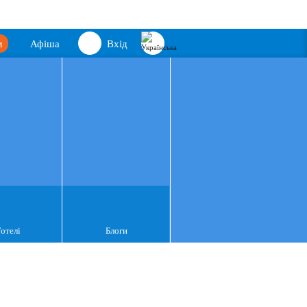
м
Афіша
Вхід
Готелі
Блоги