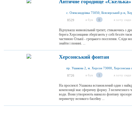
Античне городище «Скелька»
я був
0
я хочу сюди
8529
Відчуваєш мимовільний трепет, стикаючись з дре
берега Херсонщини зберігають у собі безліч таєм
частиною Ольвії - грецького поселення. Сліди могу
знайти і понині. ...
Херсонський фонтан
пр. Ушакова 2, м. Херсон 73000, Херсонська о
я був
1
я хочу сюди
8726
На проспекті Ушакова встановлений один з найкр
композиції має сферичну форму. З величезного 
води. Вони утворюють навколо фонтану прозоре х
периметру великого басейну ...