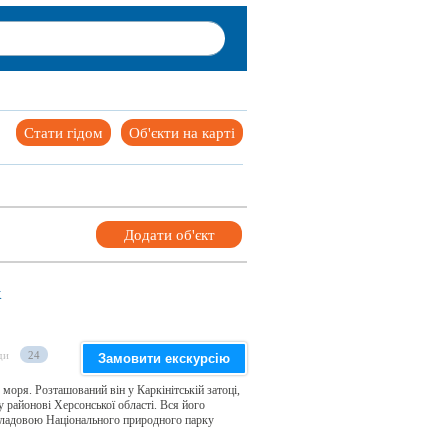
Стати гідом
Об'єкти на карті
Додати об'єкт
к
ди
24
Замовити екскурсію
моря. Розташований він у Каркінітській затоці,
 районові Херсонської області. Вся його
 складовою Національного природного парку