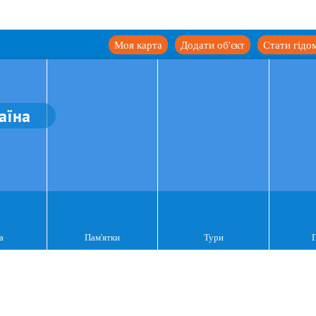
Моя карта
Додати об'єкт
Стати гідо
аїна
а
Пам'ятки
Тури