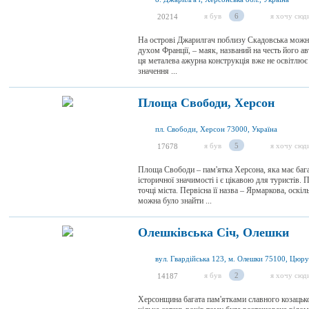
я був
6
я хочу сюд
20214
На острові Джарилгач поблизу Скадовська можна 
духом Франції, – маяк, названий на честь його а
ця металева ажурна конструкція вже не освітлює
значення ...
Площа Свободи, Херсон
пл. Свободи, Херсон 73000, Україна
я був
5
я хочу сюд
17678
Площа Свободи – пам'ятка Херсона, яка має бага
історичної значимості і є цікавою для туристів.
точці міста. Первісна її назва – Ярмаркова, оскі
можна було знайти ...
Олешківська Січ, Олешки
я був
2
я хочу сюд
14187
Херсонщина багата пам'ятками славного козацько