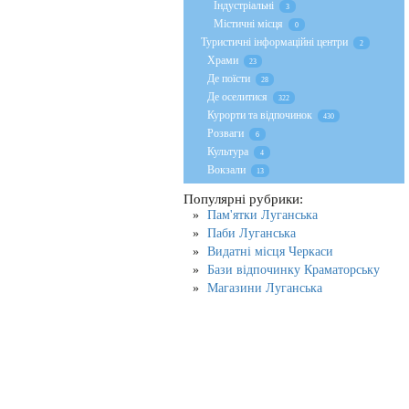
Індустріальні
3
Містичні місця
0
Туристичні інформаційні центри
2
Храми
23
Де поїсти
28
Де оселитися
322
Курорти та відпочинок
430
Розваги
6
Культура
4
Вокзали
13
Популярні рубрики:
Пам'ятки Луганська
Паби Луганська
Видатні місця Черкаси
Бази відпочинку Краматорську
Магазини Луганська