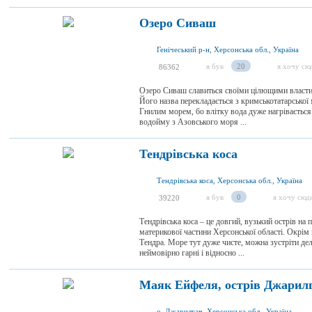
Озеро Сиваш
Генічеський р-н, Херсонська обл., Україна
я був
20
я хочу сю
86362
Озеро Сиваш славиться своїми цілющими властиво
Його назва перекладається з кримськотатарської
Гнилим морем, бо влітку вода дуже нагрівається 
водойму з Азовського моря ...
Тендрівська коса
Тендрівська коса, Херсонська обл., Україна
я був
0
я хочу сюд
39220
Тендрівська коса – це довгий, вузький острів на
материкової частини Херсонської області. Окрім
Тендра. Море тут дуже чисте, можна зустріти дель
неймовірно гарні і відносно ...
Маяк Ейфеля, острів Джарил
о. Джарилгач, Херсонська обл., Україна