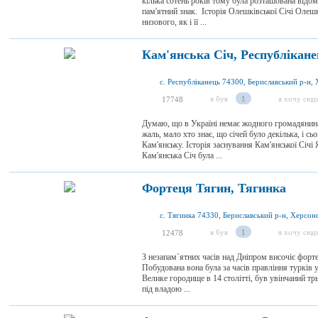
кілька сотень років тому була розташована відом
пам'ятний знак. Історія Олешківської Січі Олешк
низового, як і її ...
Кам'янська Січ, Республікан
я був
1
я хочу сюд
17748
Думаю, що в Україні немає жодного громадянина,
жаль, мало хто знає, що січей було декілька, і с
Кам'янську. Історія заснування Кам'янської Січ
Кам'янська Січ була ...
Фортеця Тягин, Тягинка
я був
1
я хочу сюд
12478
З незапам`ятних часів над Дніпром височіє форт
Побудована вона була за часів правління турків 
Велике городище в 14 столітті, був увінчаний т
під владою ...