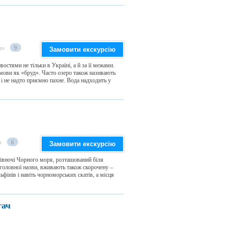
ди
9
Замовити екскурсію
стями не тільки в Україні, а й за її межами.
 мови як «бруд». Часто озеро також називають
і не надто приємно пахне. Вода надходить у
и
6
Замовити екскурсію
 півночі Чорного моря, розташований біля
 головної назви, вживають також скорочену –
фінів і навіть чорноморських скатів, а місця
гач