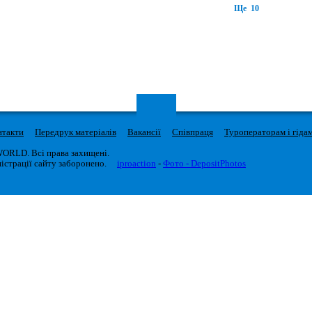
Ще 10
нтакти
Передрук матеріалів
Вакансії
Співпраця
Туроператорам і гіда
WORLD. Всі права захищені.
істрації сайту заборонено.
iproaction
-
Фото - DepositPhotos