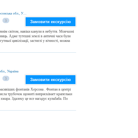
с. Олександрівка 75050, Білозерський р-н, Херсонська обл., Україна
3
Замовити екскурсію
внім світом, навіки канули в небуття. Мовчазні
ниць. Адже тутешні землі в античні часи були
тньої цивілізації, застиглі у вічності, можна
бл., Україна
3
Замовити екскурсію
асивіших фонтанів Херсона . Фонтан в центрі
числа трубочок щомиті виприсківает крапельки
мара. Здалеку це все нагадує кульбаба. По