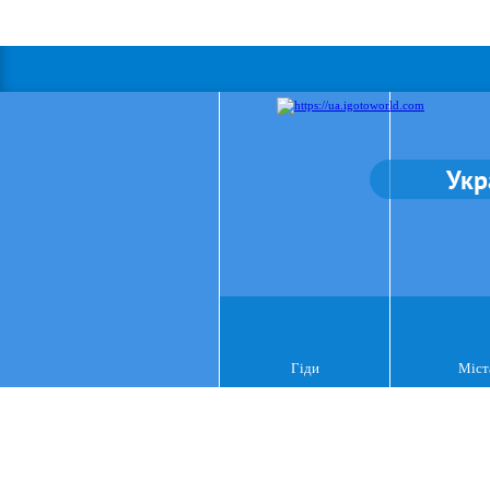
Укр
Гіди
Міст