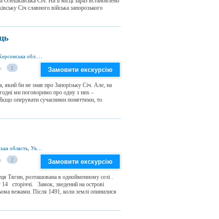
а Олешківська Січ. На її місці зараз встановлено
івську Січ славного війська запорозького
ець
с. Республіканець 74300, Бериславський р-н, Херсонська обл., Україна
и
1
Замовити екскурсію
 який би не знав про Запорізьку Січ. Але, на
ьогодні ми поговоримо про одну з них –
і Якщо оперувати сучасними поняттями, то
с. Тягинка 74330, Бериславський р-н, Херсонська область, Україна
и
2
Замовити екскурсію
еця Тягин, розташована в однойменному селі .
у 14 сторіччі. Замок, зведений на острові
рьома вежами. Після 1491, коли землі опинилися