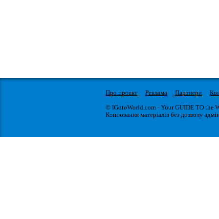
Про проект
Реклама
Партнери
Ко
© IGotoWorld.com - Your GUIDE TO the 
Копіювання матеріалів без дозволу адмін