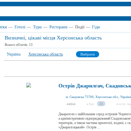
ятки
—
Готелі
—
Тури
—
Ресторани
—
Події
—
Гіди
Визначні, цікаві місця Херсонська область
Всього об'єктів:
13
Україна
Херсонська область
Вибрати
Острів Джарилгач, Скадовсь
м. Скадовськ 75700, Херсонська обл., Україна
я був
25
я хочу сю
44844
Джарилгач є найбільшим серед островів Чорного 
а адміністративно підпорядкований Скадовському
територія, а також частина прилеглої, водної, є
«Джарилгацький». Острів ...