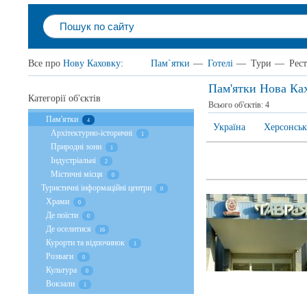
Все про
Нову Каховку
:
Пам`ятки
—
Готелі
—
Тури
—
Рес
Пам'ятки Нова Ка
Категорії об'єктів
Всього об'єктів:
4
Пам'ятки
4
Україна
Херсонськ
Архітектурно-історичні
1
Природні зони
1
Індустріальні
2
Містичні місця
0
Туристичні інформаційні центри
0
Храми
0
Де поїсти
0
Де оселитися
16
Курорти та відпочинок
1
Розваги
0
Культура
0
Вокзали
1