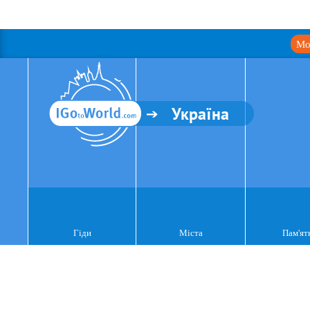
Мо
Україна
Гіди
Міста
Пам'ят