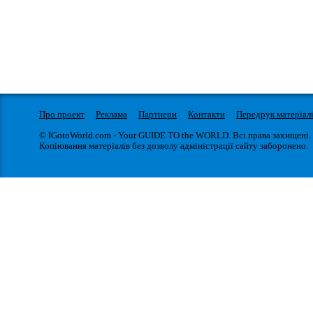
Про проект
Реклама
Партнери
Контакти
Передрук матеріал
© IGotoWorld.com - Your GUIDE TO the WORLD. Всі права захищені.
Копіювання матеріалів без дозволу адміністрації сайту заборонено.