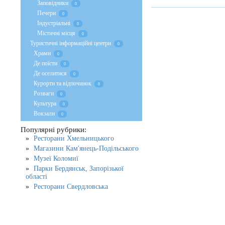
Заповідники
0
Печери
0
Індустріальні
0
Містичні місця
0
Туристичні інформаційні центри
0
Храми
0
Де поїсти
0
Де оселитися
0
Курорти та відпочинок
0
Розваги
0
Культура
0
Вокзали
0
Популярні рубрики:
Ресторани Хмельницького
Магазини Кам'янець-Подільського
Музеї Коломиї
Парки Бердянськ, Запорізької
області
Ресторани Свердловська