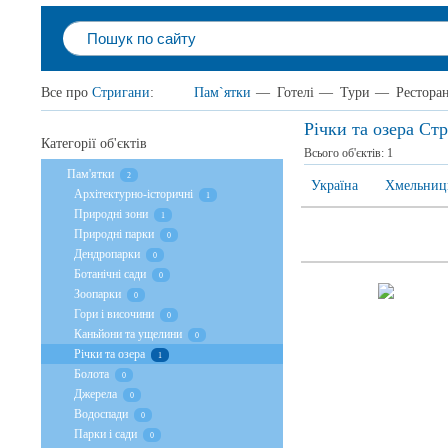
Все про
Стригани
:
Пам`ятки
—
Готелі
—
Тури
—
Рестора
Річки та озера Ст
Категорії об'єктів
Всього об'єктів:
1
Пам'ятки
2
Україна
Хмельниць
Архітектурно-історичні
1
Природні зони
1
Природні парки
0
Дендропарки
0
Ботанічні сади
0
Зоопарки
0
Гори і височини
0
Каньйони та ущелини
0
Річки та озера
1
Болота
0
Джерела
0
Водоспади
0
Парки і сади
0