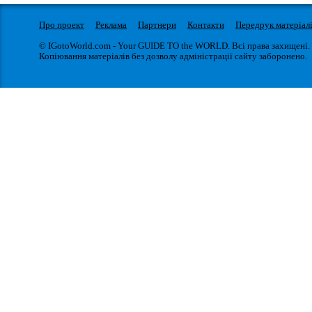
Про проект
Реклама
Партнери
Контакти
Передрук матеріал
© IGotoWorld.com - Your GUIDE TO the WORLD. Всі права захищені.
Копіювання матеріалів без дозволу адміністрації сайту заборонено.