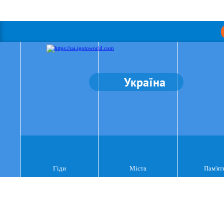
Україна
Гіди
Міста
Пам'ят