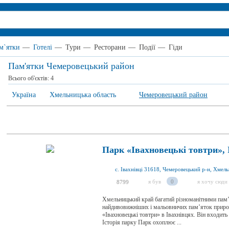
м`ятки
—
Готелі
—
Тури
—
Ресторани
—
Події
—
Гіди
Пам'ятки Чемеровецький район
Всього об'єктів:
4
Україна
Хмельницька область
Чемеровецький район
Парк «Івахновецькі товтри», 
я був
0
я хочу сюди
8799
Хмельницький край багатий різноманітними пам’я
найдивовижніших і мальовничих пам’яток приро
«Івахновецькі товтри» в Івахнівцях. Він входит
Історія парку Парк охоплює ...