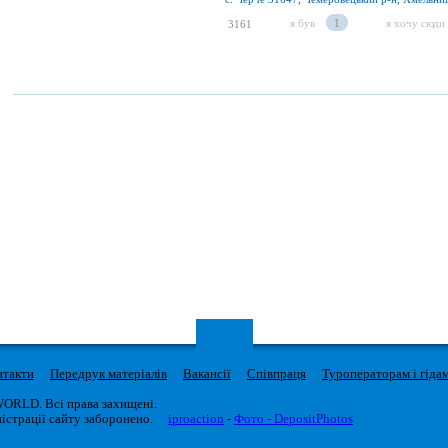
я був
1
я хочу сюди
3161
нтакти
Передрук матеріалів
Вакансії
Співпраця
Туроператорам і гіда
WORLD. Всі права захищені.
істрації сайту заборонено.
iproaction
-
Фото - DepositPhotos