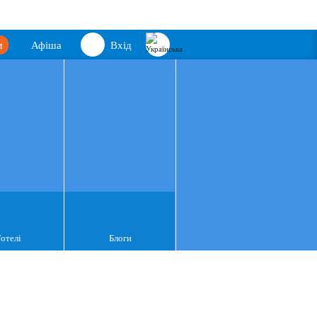
м
Афіша
Вхід
Готелі
Блоги