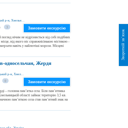
оз. Вікнина, с. Хропотова 31641, Чемеровецький р-н, Хмельницька обл., Україна
и
3
Замовити екскурсію
Зворотній зв`язок
погляд нічим не відрізняється від собі подібних
місце, від якого віє справжнісінькою містикою -
амерзати навіть у найлютіші морози. Місцеві
ів-односельчан, Жердя
вул. Шевченка 18, с. Жердя 31664, Чемеровецький р-н, Хмельницька обл., Україна
0
Замовити екскурсію
рді – головна пам’ятка села. Біля пам’ятника
Хмельницькій області займає територію 3,5 кв.
значною пам’яткою села став пам’ятний знак на
ька обл., Україна