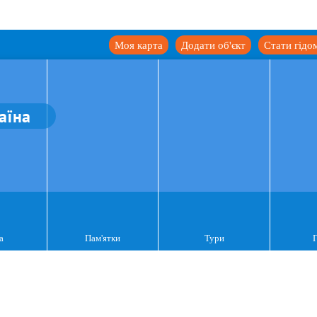
Моя карта
Додати об'єкт
Стати гідо
аїна
а
Пам'ятки
Тури