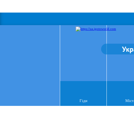
Укр
Гіди
Міст