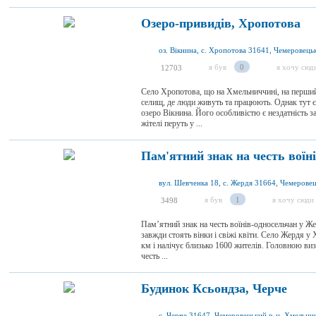
Озеро-привидів, Хропотова
я був
0
я хочу сюд
12703
Село Хропотова, що на Хмельниччині, на перший 
селищ, де люди живуть та працюють. Однак тут є 
озеро Вікнина. Його особливістю є нездатність з
жітелі перуть у ...
Пам'ятний знак на честь воїн
я був
1
я хочу сюди
3498
Пам’ятний знак на честь воїнів-односельчан у Же
завжди стоять вінки і свіжі квіти. Село Жердя у 
км і налічує близько 1600 жителів. Головною ви
честь ...
Будинок Ксьондза, Черче
с. Черче 31647, Чемеровецький р-н, Хмельниц