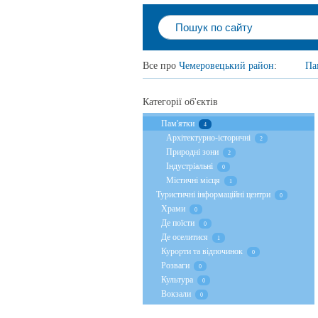
Все про
Чемеровецький район
:
Па
Категорії об'єктів
Пам'ятки
4
Архітектурно-історичні
2
Природні зони
2
Індустріальні
0
Містичні місця
1
Туристичні інформаційні центри
0
Храми
0
Де поїсти
0
Де оселитися
1
Курорти та відпочинок
0
Розваги
0
Культура
0
Вокзали
0