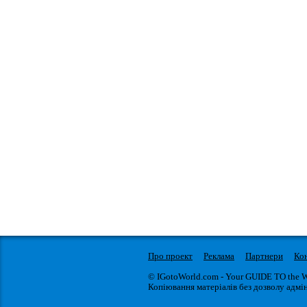
Про проект
Реклама
Партнери
Ко
© IGotoWorld.com - Your GUIDE TO the 
Копіювання матеріалів без дозволу адмін