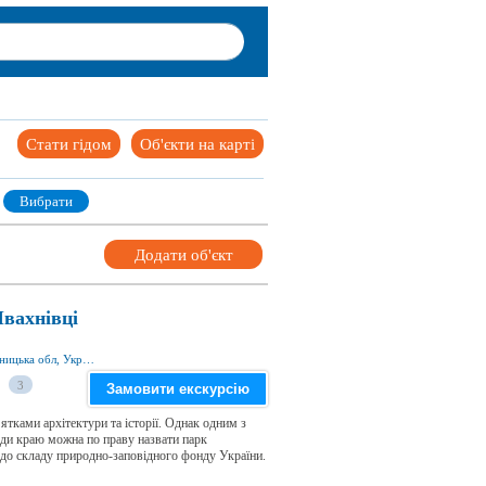
Стати гідом
Об'єкти на карті
Вибрати
Додати об'єкт
Івахнівці
с. Івахнівці 31618, Чемеровецький р-н, Хмельницька обл, Україна
3
Замовити екскурсію
тками архітектури та історії. Однак одним з
ди краю можна по праву назвати парк
ь до складу природно-заповiдного фонду України.