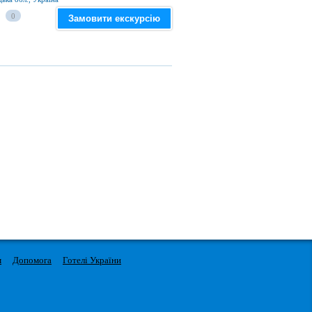
0
Замовити екскурсію
м
Допомога
Готелі України