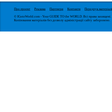
Про проект
Реклама
Партнери
Контакти
Передрук матеріал
© IGotoWorld.com - Your GUIDE TO the WORLD. Всі права захищені.
Копіювання матеріалів без дозволу адміністрації сайту заборонено.