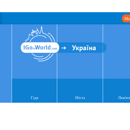
Мо
Україна
Гіди
Міста
Пам'ят