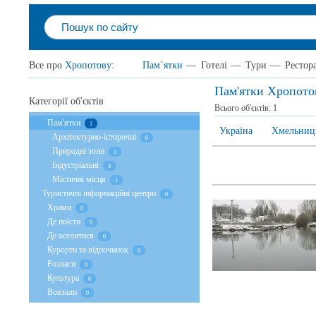
Все про
Хропотову
:
Пам`ятки
—
Готелі
—
Тури
—
Рестор
Пам'ятки Хропото
Категорії об'єктів
Всього об'єктів:
1
Пам'ятки
1
Україна
Хмельниць
Архітектурно-історичні
0
Природні зони
1
Індустріальні
0
Містичні місця
1
Туристичні інформаційні центри
0
Храми
0
Де поїсти
0
Де оселитися
0
Курорти та відпочинок
0
Розваги
0
Культура
0
Вокзали
0