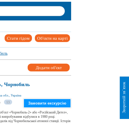
Стати гідом
Об'єкти на карті
биль
Додати об'єкт
», Чорнобиль
Зворотній зв`язок
а обл., Україна
и
13
Замовити екскурсію
 об'єкт «Чорнобиль-2» або «Російський Дятел»,
ші випробування відбулися в 1980 році.
лік від Чорнобильської атомної станції. Історія