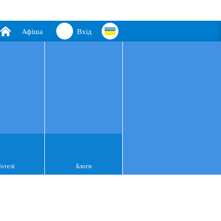
Афіша
Вхід
Готелі
Блоги