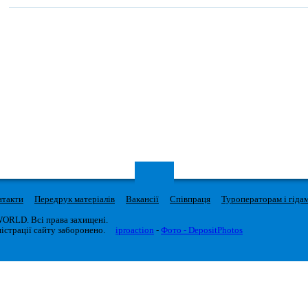
нтакти
Передрук матеріалів
Вакансії
Співпраця
Туроператорам і гіда
WORLD. Всі права захищені.
істрації сайту заборонено.
iproaction
-
Фото - DepositPhotos