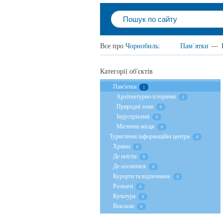
Все про
Чорнобиль
:
Пам`ятки
—
Категорії об'єктів
Пам'ятки
1
Архітектурно-історичні
1
Природні зони
0
Індустріальні
0
Містичні місця
0
Туристичні інформаційні центри
0
Храми
0
Де поїсти
0
Де оселитися
0
Курорти та відпочинок
0
Розваги
0
Культура
0
Вокзали
0