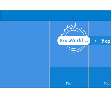
Укр
Гіди
Міст