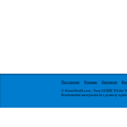
Про проект
Реклама
Партнери
Ко
© IGotoWorld.com - Your GUIDE TO the 
Копіювання матеріалів без дозволу адмін