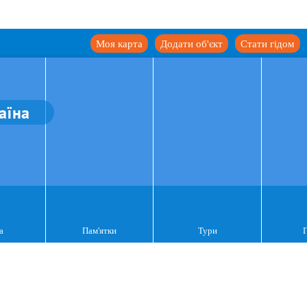
Моя карта
Додати об'єкт
Стати гідом
аїна
а
Пам'ятки
Тури