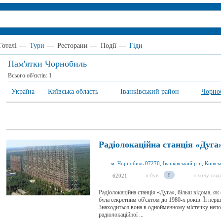
Готелі
—
Тури
—
Ресторани
—
Події
—
Гіди
Пам'ятки Чорнобиль
Всього об'єктів:
1
Україна
Київська область
Іванківський район
Чорно
Радіолокаційна станція «Дуга
м. Чорнобиль 07270, Іванківський р-н, Київськ
я був
8
я хочу сюд
62021
Радіолокаційна станція «Дуга», більш відома, як
була секретним об'єктом до 1980-х років. Її пер
Знаходиться вона в однойменному містечку непода
радіолокаційної ...