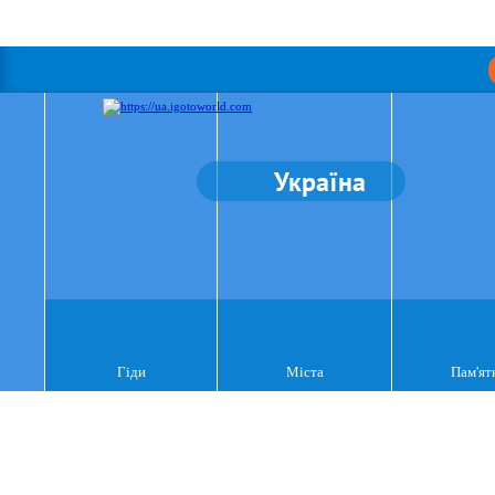
Україна
Гіди
Міста
Пам'ят