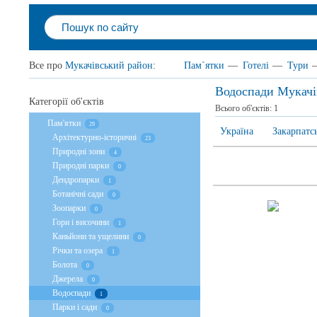
Все про
Мукачівський район
:
Пам`ятки
—
Готелі
—
Тури
Водоспади Мукачі
Категорії об'єктів
Всього об'єктів:
1
Пам'ятки
29
Україна
Закарпатс
Архітектурно-історичні
23
Природні зони
4
Природні парки
0
Дендропарки
1
Ботанічні сади
0
Зоопарки
0
Гори і височини
1
Каньйони та ущелини
0
Річки та озера
1
Болота
0
Джерела
0
Водоспади
1
Парки і сади
0