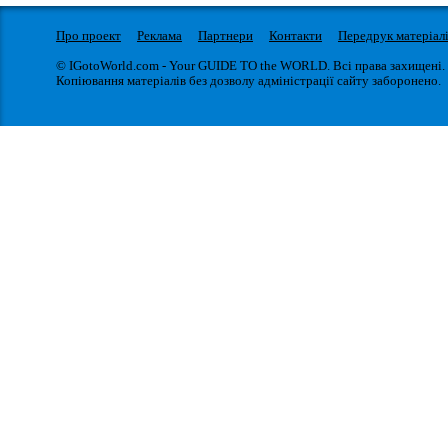
Про проект
Реклама
Партнери
Контакти
Передрук матеріал
© IGotoWorld.com - Your GUIDE TO the WORLD. Всі права захищені.
Копіювання матеріалів без дозволу адміністрації сайту заборонено.