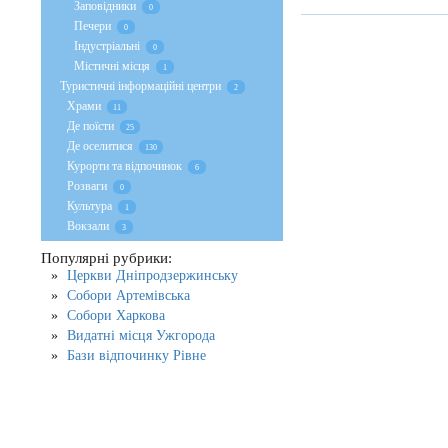
Заповідники
0
Печери
0
Індустріальні
0
Містичні місця
1
Туристичні інформаційні центри
2
Храми
11
Де поїсти
25
Де оселитися
130
Курорти та відпочинок
6
Розваги
0
Культура
1
Вокзали
3
Популярні рубрики:
Церкви Дніпродзержинську
Собори Артемівська
Собори Харкова
Видатні місця Ужгорода
Бази відпочинку Рівне