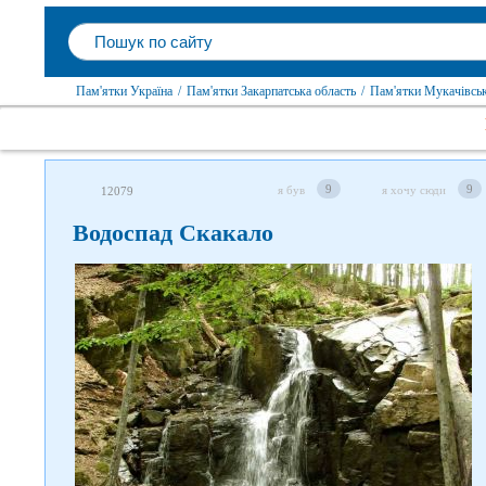
Пам'ятки Україна
/
Пам'ятки Закарпатська область
/
Пам'ятки Мукачівсь
9
9
я був
я хочу сюди
12079
Водоспад Скакало