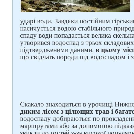
ударі води. Завдяки постійним гірськ
насичується водою стабільного приро
спаду води попадається велика скельна
утворився водоспад з трьох складових 
Слідкуйте за нами в
підтвердженими даними,
в цьому міс
соцмережах
що свідчать породи під водоспадом і з
Скакало знаходиться в урочищі Нижнє
диким лісом з цілющих трав і багато
водоспаду добираються по прокладен
маршрутами або за допомогою підказк
звикли до гостей з-за високої популяр