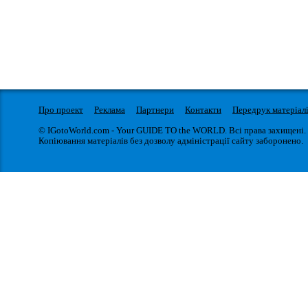
Про проект
Реклама
Партнери
Контакти
Передрук матеріал
© IGotoWorld.com - Your GUIDE TO the WORLD. Всі права захищені.
Копіювання матеріалів без дозволу адміністрації сайту заборонено.