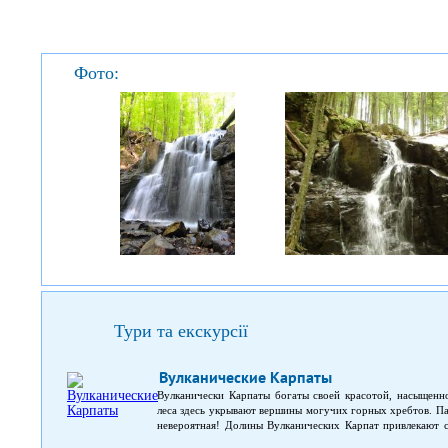
Фото:
Тури та екскурсії
Вулканические Карпаты
Вулканически Карпаты богаты своей красотой, насыщенн
леса здесь укрывают вершины могучих горных хребтов. Па
невероятная! Долины Вулканических Карпат привлекают 
двухдневная экскурсия покажет вам: санаторий, котор