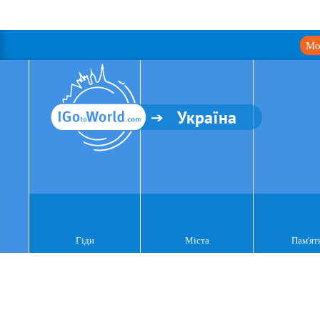
Мо
Україна
Гіди
Міста
Пам'ят