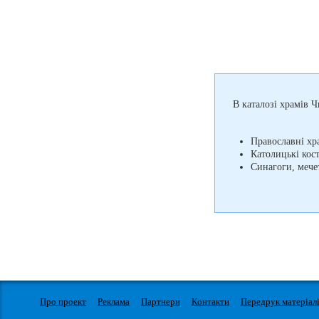
В каталозі храмів Ч
Православні хр
Католицькі кос
Синагоги, мечет
Про проект
Реклама
Партнери
Контакти
Передрук матеріал