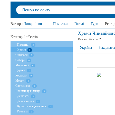
Все про
Чинадійово
:
Пам`ятки
—
Готелі
—
Тури
—
Ресто
Храми Чинадійов
Категорії об'єктів
Всього об'єктів:
2
Пам'ятки
2
Україна
Закарпатс
Храми
2
Cинагоги
0
Собори
0
Монастирі
0
Церкви
2
Костьоли
0
Мечеті
0
Святі місця
0
Паломницькі місця
0
Де поїсти
3
Де оселитися
4
Курорти та відпочинок
2
Розваги
0