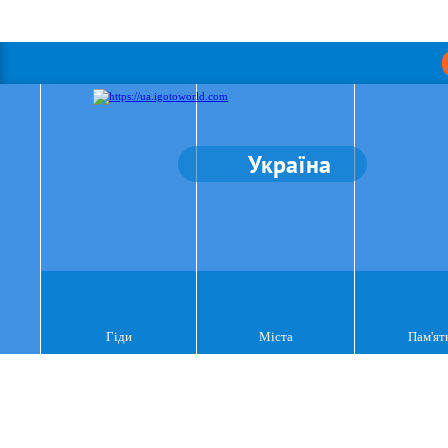
Україна
Гіди
Міста
Пам'ят