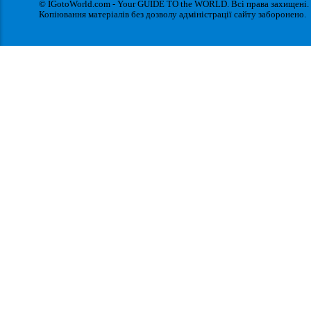
© IGotoWorld.com - Your GUIDE TO the WORLD. Всі права захищені.
Копіювання матеріалів без дозволу адміністрації сайту заборонено.