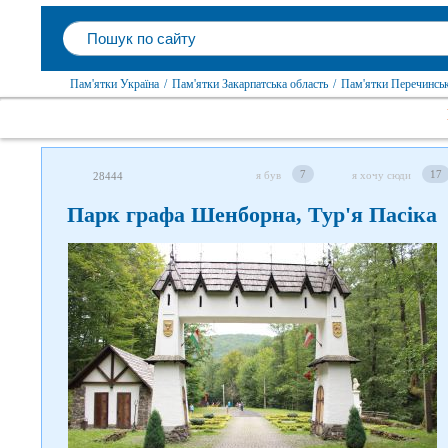
Пам'ятки Україна
/
Пам'ятки Закарпатська область
/
Пам'ятки Перечинсь
7
17
я був
я хочу сюди
28444
Парк графа Шенборна, Тур'я Пасіка