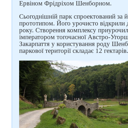
Ервіном Фрідріхом Шенборном.
Сьогоднішній парк спроектований за 
прототипом. Його урочисто відкрили 
року. Створення комплексу приурочил
імператором тогочасної Австро-Угорщ
Закарпаття у користування роду Шенб
паркової території складає 12 гектарів