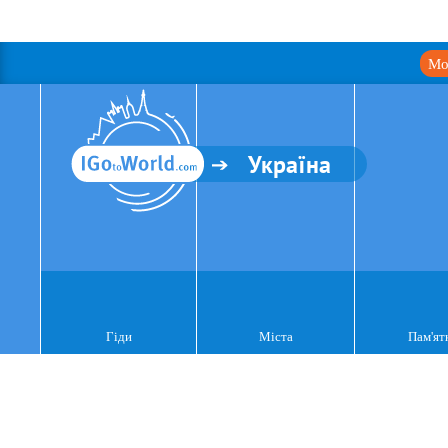
Мо
Україна
Гіди
Міста
Пам'ят