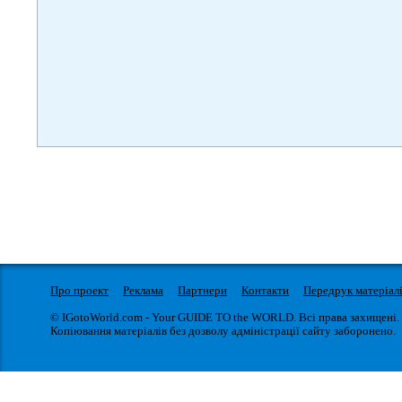
Про проект
Реклама
Партнери
Контакти
Передрук матеріал
© IGotoWorld.com - Your GUIDE TO the WORLD. Всі права захищені.
Копіювання матеріалів без дозволу адміністрації сайту заборонено.