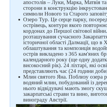
апостолів – Луки, Марка, Матвія та 
сторони в конструкцію інкрустован
символи Нового та Старого заповіт
Озеро Тур. Це серце парку, посере
острівець, контури якого повторю
кордонах до Першої світової війни.
розташування сучасного Закарпаття
історичної області Далмації, що в Х
облаштування та композиція водой
острів викладено з 365 кам'яних бри
календарного року (ще одну додат
високосний рік). 24 ліхтарі, які ос
Слідкуйте за нами в
представляють час (24 години доби
соцмережах
Млин святого Яна. Поблизу озера 
водяний млин, побудований із дере
нього відвідувачі мають змогу ску
закарпатські страви та вино, вигото
винограду Австрії.