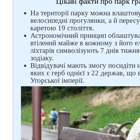
Цікаві факти про парк г
На території парку можна влаштову
велосипедні прогулянки, а й перес
каретою 19 століття.
Астрономічний принцип облаштува
втілений майже в кожному з його е
ліхтарів символізують 7 днів тижня,
зодіаку.
Відвідувачі мають змогу посидіти н
яких є герб однієї з 22 держав, що
Угорської імперії.