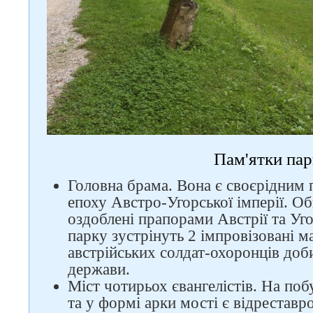
Пам'ятки па
Головна брама. Вона є своєрідним 
епоху Австро-Угорської імперії. Об
оздоблені прапорами Австрії та Уг
парку зустрінуть 2 імпровізовані м
австрійських солдат-охоронців доб
держави.
Міст чотирьох євангелістів. На поб
та у формі арки мості є відреставр