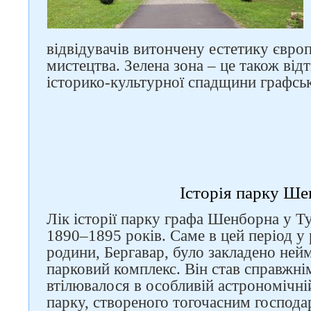
відвідувачів витончену естетику євро
мистецтва. Зелена зона – це також від
історико-культурної спадщини графсь
Історія парку Ш
Лік історії парку графа Шенборна у Ту
1890–1895 років. Саме в цей період у 
родини, Бергавар, було закладено ней
парковий комплекс. Він став справжні
втілювалося в особливій астрономічні
парку, створеного тогочасним господ