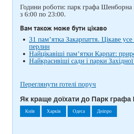
Години роботи: парк графа Шенборна 
з 6:00 по 23:00.
Вам також може бути цікаво
31 пам’ятка Закарпаття. Цікаве усе 
перлин
Найцікавіші пам’ятки Карпат: прир
Найкрасивіші сади і парки Західної
Переглянути готелі поруч
Як краще доїхати до Парк графа
Київ
Харків
Одеса
Дніпро