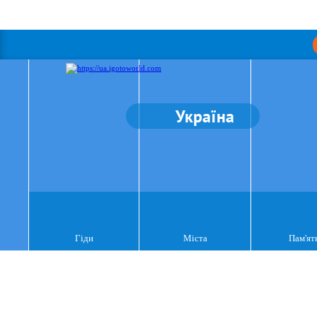
Україна
Гіди
Міста
Пам'ят