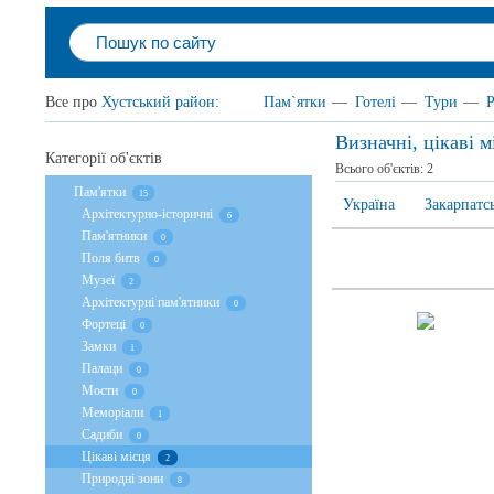
Все про
Хустський район
:
Пам`ятки
—
Готелі
—
Тури
—
Р
Визначні, цікаві 
Категорії об'єктів
Всього об'єктів:
2
Пам'ятки
15
Україна
Закарпатс
Архітектурно-історичні
6
Пам'ятники
0
Поля битв
0
Музеї
2
Архітектурні пам'ятники
0
Фортеці
0
Замки
1
Палаци
0
Мости
0
Меморіали
1
Садиби
0
Цікаві місця
2
Природні зони
8