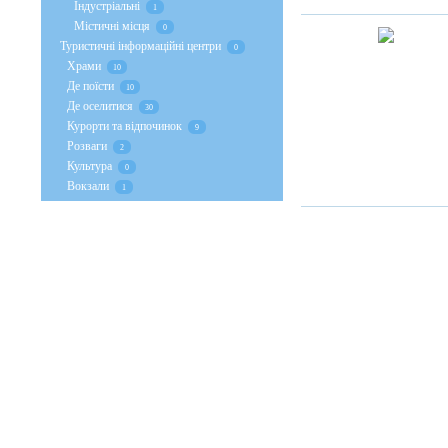
Індустріальні
1
Містичні місця
0
Туристичні інформаційні центри
0
Храми
10
Де поїсти
10
Де оселитися
30
Курорти та відпочинок
9
Розваги
2
Культура
0
Вокзали
1