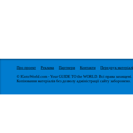
Про проект
Реклама
Партнери
Контакти
Передрук матеріал
© IGotoWorld.com - Your GUIDE TO the WORLD. Всі права захищені.
Копіювання матеріалів без дозволу адміністрації сайту заборонено.