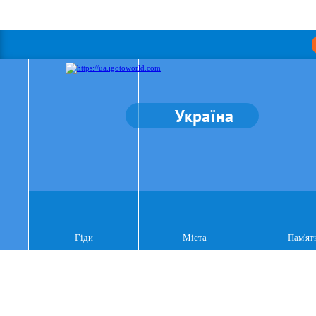
Україна
Гіди
Міста
Пам'ят