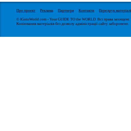
Про проект
Реклама
Партнери
Контакти
Передрук матеріал
© IGotoWorld.com - Your GUIDE TO the WORLD. Всі права захищені.
Копіювання матеріалів без дозволу адміністрації сайту заборонено.