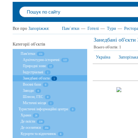
Все про
Запоріжжя
:
Пам`ятки
—
Готелі
—
Тури
—
Рестор
Занедбані об'єкти
Категорії об'єктів
Всього об'єктів:
1
Пам'ятки
131
Україна
Запорізька
Архітектурно-історичні
122
Природні зони
12
Індустріальні
1
Занедбані об'єкти
1
Воєнні бази
0
Заводи
0
Шлюзи, ГЕС
0
Містичні місця
1
Туристичні інформаційні центри
0
Храми
26
Де поїсти
339
Де оселитися
204
Курорти та відпочинок
8