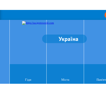
Україна
Гіди
Міста
Пам'ят