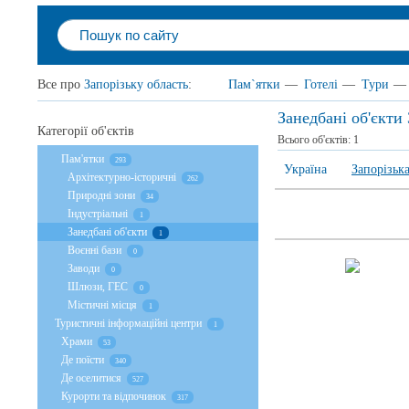
Все про
Запорізьку область
:
Пам`ятки
—
Готелі
—
Тури
—
Занедбані об'єкти 
Категорії об'єктів
Всього об'єктів:
1
Пам'ятки
293
Україна
Запорізька
Архітектурно-історичні
262
Природні зони
34
Індустріальні
1
Занедбані об'єкти
1
Воєнні бази
0
Заводи
0
Шлюзи, ГЕС
0
Містичні місця
1
Туристичні інформаційні центри
1
Храми
53
Де поїсти
340
Де оселитися
527
Курорти та відпочинок
317