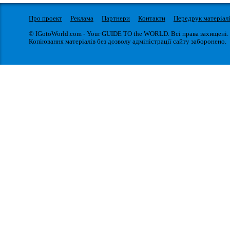
Про проект
Реклама
Партнери
Контакти
Передрук матеріал
© IGotoWorld.com - Your GUIDE TO the WORLD. Всі права захищені.
Копіювання матеріалів без дозволу адміністрації сайту заборонено.