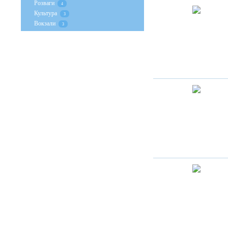
Розваги
4
Культура
3
Вокзали
3