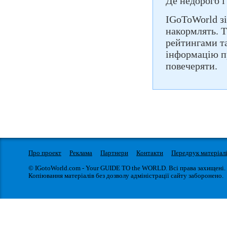
Де недорого і
IGoToWorld зі
накормлять. Т
рейтингами т
інформацію п
повечеряти.
Про проект
Реклама
Партнери
Контакти
Передрук матеріал
© IGotoWorld.com - Your GUIDE TO the WORLD. Всі права захищені.
Копіювання матеріалів без дозволу адміністрації сайту заборонено.