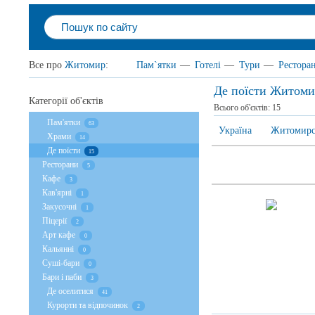
Все про
Житомир
:
Пам`ятки
—
Готелі
—
Тури
—
Рестора
Де поїсти Житоми
Категорії об'єктів
Всього об'єктів:
15
Пам'ятки
63
Україна
Житомирсь
Храми
14
Де поїсти
15
Ресторани
5
Кафе
3
Кав'ярні
1
Закусочні
1
Піцерії
2
Арт кафе
0
Кальянні
0
Суші-бари
0
Бари і паби
3
Де оселитися
41
Курорти та відпочинок
2