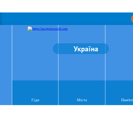
Україна
Гіди
Міста
Пам'ят