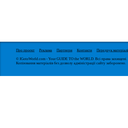
Про проект
Реклама
Партнери
Контакти
Передрук матеріал
© IGotoWorld.com - Your GUIDE TO the WORLD. Всі права захищені.
Копіювання матеріалів без дозволу адміністрації сайту заборонено.