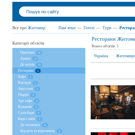
Все про
Житомир
:
Пам`ятки
—
Готелі
—
Тури
—
Рестора
Ресторани Житом
Категорії об'єктів
Всього об'єктів:
5
Пам'ятки
63
Україна
Житомирсь
Храми
14
Де поїсти
15
Ресторани
5
Кафе
3
Кав'ярні
1
Закусочні
1
Піцерії
2
Арт кафе
0
Кальянні
0
Суші-бари
0
Бари і паби
3
Де оселитися
41
Курорти та відпочинок
2