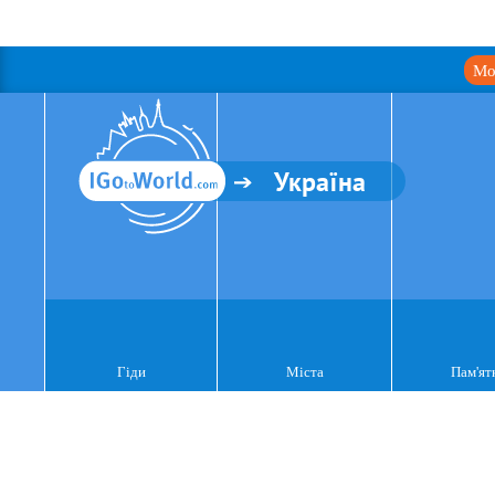
Мо
Україна
Гіди
Міста
Пам'ят