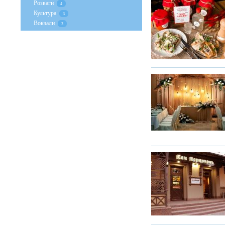
Розваги
4
Культура
3
Вокзали
3