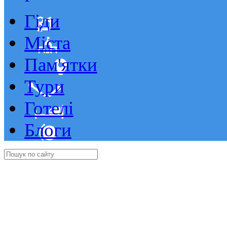
Гіди
Міста
Пам'ятки
Тури
Готелі
Блоги