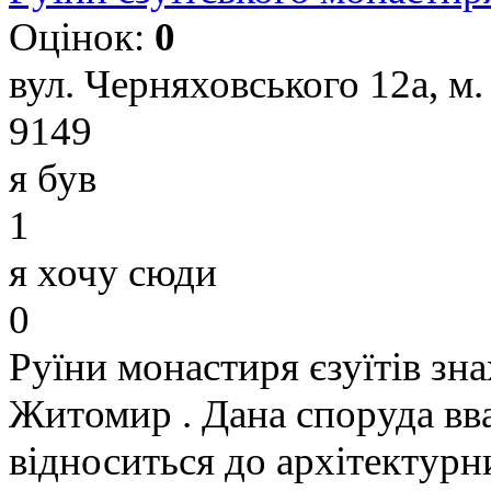
Оцінок:
0
вул. Черняховського 12а, м
9149
я був
1
я хочу сюди
0
Руїни монастиря єзуїтів зна
Житомир . Дана споруда вва
відноситься до архітектурн