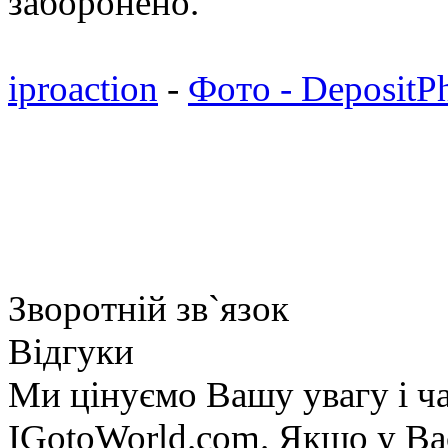
заборонено.
iproaction
-
Фото - DepositP
Зворотній зв`язок
Відгуки
Ми цінуємо Вашу увагу і ча
IGotoWorld.com. Якщо у Вас