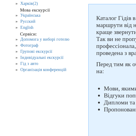
Харків(2)
Мова екскурсії
Українська
Каталог Гідів 
Русский
маршрути від н
English
краще звернути
Сервіси:
Так ви не проп
Допомога у виборі готелю
профессіонала,
Фотограф
Групові екскурсії
проведена з вр
Індивідуальні екскурсії
Перед тим як о
Гід з авто
Організація конференцій
на:
Мови, якими
Відгуки поп
Дипломи та
Пропоновані