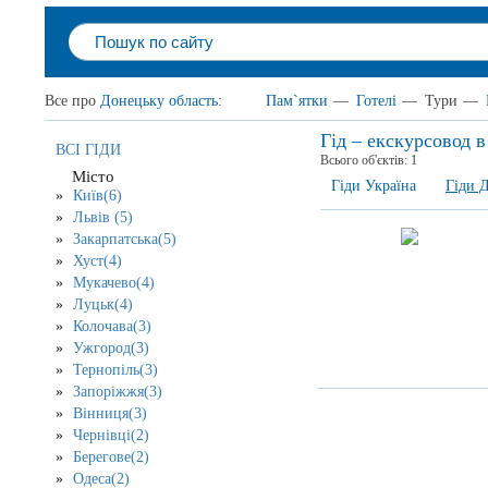
Все про
Донецьку область
:
Пам`ятки
—
Готелі
—
Тури
—
Гід – екскурсовод в
ВСІ ГІДИ
Всього об'єктів:
1
Місто
Гіди Україна
Гіди 
Київ(6)
Львів (5)
Закарпатська(5)
Хуст(4)
Мукачево(4)
Луцьк(4)
Колочава(3)
Ужгород(3)
Тернопіль(3)
Запоріжжя(3)
Вінниця(3)
Чернівці(2)
Берегове(2)
Одеса(2)