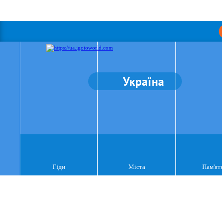
Україна
Гіди
Міста
Пам'ят