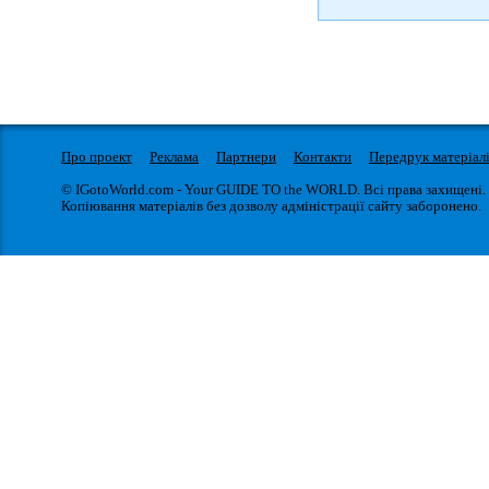
Про проект
Реклама
Партнери
Контакти
Передрук матеріал
© IGotoWorld.com - Your GUIDE TO the WORLD. Всі права захищені.
Копіювання матеріалів без дозволу адміністрації сайту заборонено.