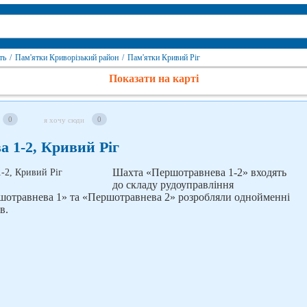
ть
/
Пам'ятки Криворізький район
/
Пам'ятки Кривий Ріг
Показати на карті
0
0
я хочу сюди
 1-2, Кривий Ріг
Шахта «Першотравнева 1-2» входять
до складу рудоуправління
отравнева 1» та «Першотравнева 2» розробляли однойменні
в.