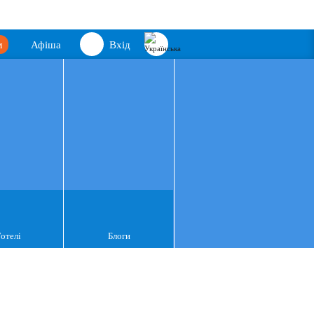
м
Афіша
Вхід
Готелі
Блоги