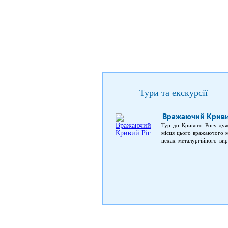
Тури та екскурсії
Вражаючий Криви
Тур до Кривого Рогу дуже
місця цього вражаючого м
цехах металургійного виро
швидкісний трамвай у Кри
відеогалереєю.