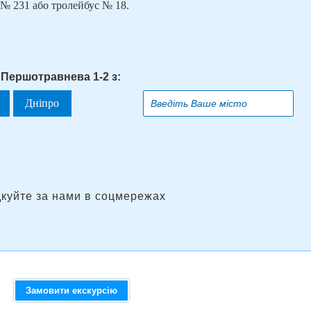
 № 231 або тролейбус № 18.
 Першотравнева 1-2 з:
Дніпро
дкуйте за нами в соцмережах
Замовити екскурсію