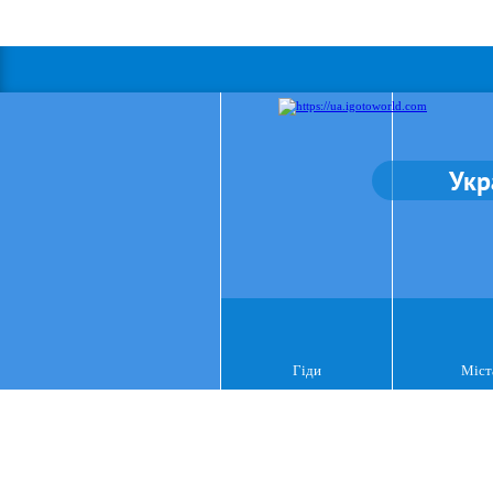
Укр
Гіди
Міст