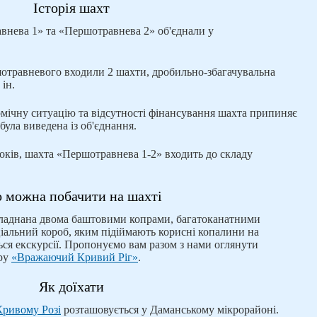
Історія шахт
внева 1» та «Першотравнева 2» об'єднали у
отравневого входили 2 шахти, дробильно-збагачувальна
 ін.
омічну ситуацію та відсутності фінансування шахта припиняє
була виведена із об'єднання.
оків, шахта «Першотравнева 1-2» входить до складу
 можна побачити на шахті
ладнана двома баштовими копрами, багатоканатними
іальний короб, яким підіймають корисні копалини на
ся екскурсії. Пропонуємо вам разом з нами оглянути
уру
«Вражаючий Кривий Ріг»
.
Як доїхати
Кривому Розі
розташовується у Даманському мікрорайоні.