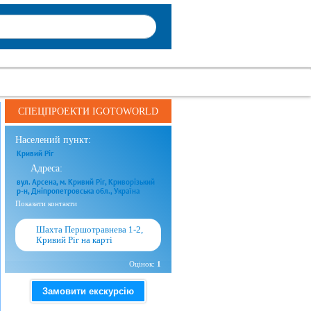
СПЕЦПРОЕКТИ IGOTOWORLD
Населений пункт:
Кривий Ріг
Адреса:
вул. Арсена, м. Кривий Ріг, Криворізький
р-н, Дніпропетровська обл., Україна
Показати контакти
Шахта Першотравнева 1-2,
Кривий Ріг на карті
Оцінок:
1
Замовити екскурсію