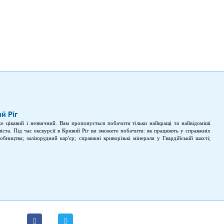
й Ріг
 цікавий і незвичний. Вам пропонується побачити тільки найкращі та найвідоміші
іста. Під час екскурсії в Кривий Ріг ви зможете побачити: як працюють у справжніх
бництва; залізорудний кар'єр; справжні криворізькі мінерали у Гвардійській шахті;
вому Розі, який називають метротрамом; Криворізький музей краєзнавства з його 3D-