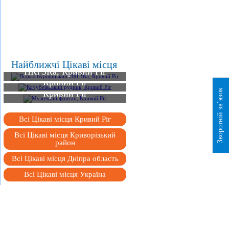
Відвал Бурщицький
Найближчі Цікаві місця
НКГЗКа, Кривий Ріг
Кочубеївський рудник,
Кривий Ріг
Музичний фонтан,
Зворотній зв`язок
Кривий Ріг
Всі Цікаві місця Кривий Ріг
Всі Цікаві місця Криворізький
район
Всі Цікаві місця Дніпра область
Всі Цікаві місця Україна