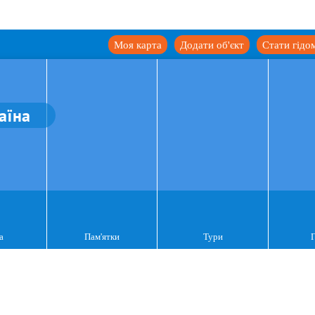
Моя карта
Додати об'єкт
Стати гідо
аїна
а
Пам'ятки
Тури