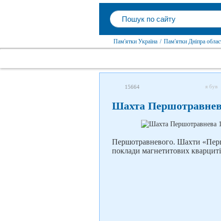
Пам'ятки Україна
/
Пам'ятки Дніпра облас
я був
15664
Шахта Першотравнева
Першотравневого. Шахти «Перш
поклади магнетитових кварциті