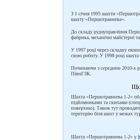
З 1 січня 1995 шахти «Першотра
шахту «Першотравнева».
До складу рудоуправління Перш
фабрика, механічні майстерні та
У 1997 році через складну екон
свою роботу. У 1998 році шахта 
Починаючи з середини 2010-х р
ПівнГЗК.
Що
Шахта «Першотравнева 1-2» об
підйомниками та скипами (спец
поверхню). Також тут проводять
територію біля шахт у межах т
Шахта «Першотравнева 1-2» у