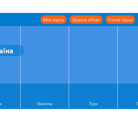
Моя карта
Додати об'єкт
Стати гідом
аїна
а
Пам'ятки
Тури