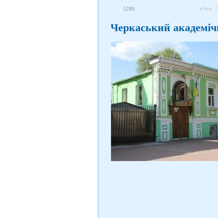
я був
5280
Черкаський академіч