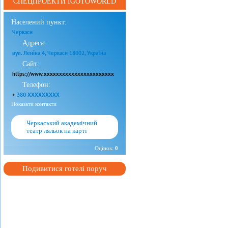
СПЕЦПРОЕКТИ IGOTOWORLD
Населений пункт:
Черкаси
Адреса:
вул. Леніна 4, Черкаси 18002, Україна
Сайт:
https://www.xxxxxxxxxxxxxxxxxxxxxxx
Телефон:
+
380 XXXXXXXXX
Показати контакти
Черкаський академічний
театр ляльок на карті
Оцінок:
0
Подивитися готелі поруч