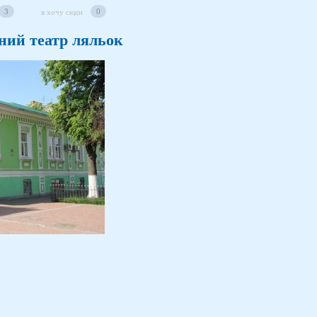
3
0
я хочу сюди
ний театр ляльок