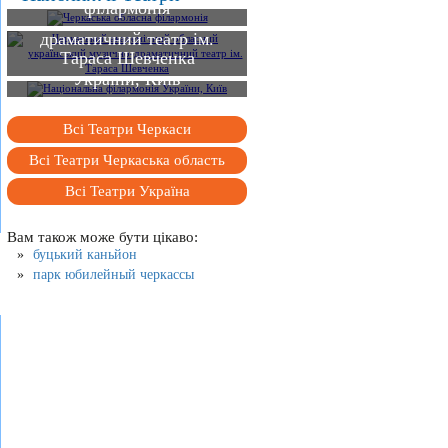
академічний обласний
філармонія
український музично-
драматичний театр ім.
Тараса Шевченка
Національна філармонія
України, Київ
Всі Театри Черкаси
Всі Театри Черкаська область
Всі Театри Україна
Вам також може бути цікаво:
буцький каньйон
парк юбилейный черкассы