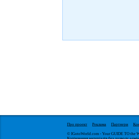
Про проект
Реклама
Партнери
Ко
© IGotoWorld.com - Your GUIDE TO the 
Копіювання матеріалів без дозволу адмін