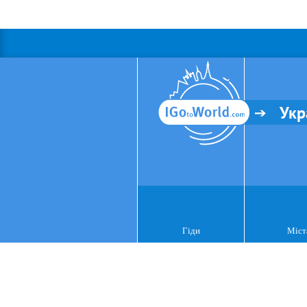
Укр
Гіди
Міст