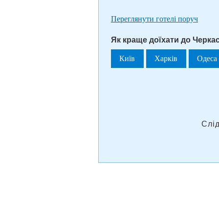
Переглянути готелі поруч
Як краще доїхати до Черкас
Київ
Харків
Одеса
Слі