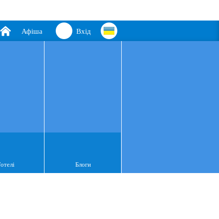
Афіша
Вхід
Готелі
Блоги