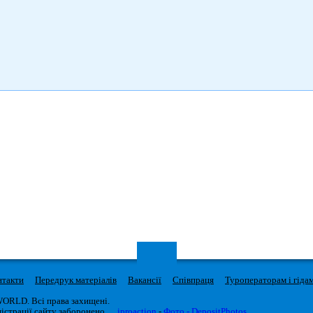
нтакти
Передрук матеріалів
Вакансії
Співпраця
Туроператорам і гіда
WORLD. Всі права захищені.
істрації сайту заборонено.
iproaction
-
Фото - DepositPhotos