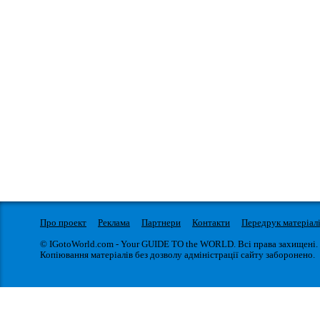
Про проект
Реклама
Партнери
Контакти
Передрук матеріал
© IGotoWorld.com - Your GUIDE TO the WORLD. Всі права захищені.
Копіювання матеріалів без дозволу адміністрації сайту заборонено.