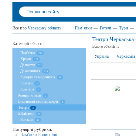
Все про
Черкаську область
:
Пам`ятки
—
Готелі
—
Тури
—
Театри Черкаська 
Категорії об'єктів
Всього об'єктів:
3
Пам'ятки
290
Україна
Черкаська
Храми
112
Де поїсти
22
Де оселитися
115
Курорти та відпочинок
49
Розваги
3
Культура
4
Концертні зали
0
Виставкові зали та галереї
1
Театри
3
Бібліотеки
0
Вокзали
18
Популярні рубрики:
Пам'ятки Бориспіля