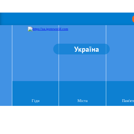
Україна
Гіди
Міста
Пам'ят