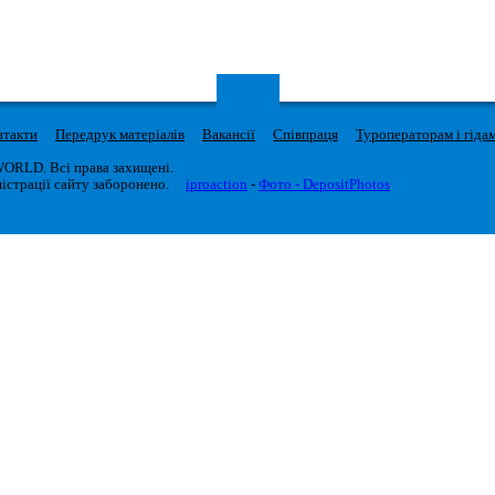
нтакти
Передрук матеріалів
Вакансії
Співпраця
Туроператорам і гіда
WORLD. Всі права захищені.
істрації сайту заборонено.
iproaction
-
Фото - DepositPhotos