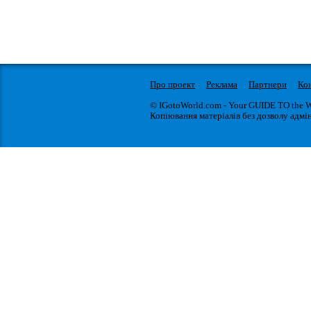
Про проект
Реклама
Партнери
Ко
© IGotoWorld.com - Your GUIDE TO the 
Копіювання матеріалів без дозволу адмін