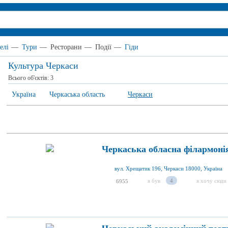
елі
—
Тури
—
Ресторани
—
Події
—
Гіди
Культура Черкаси
Всього об'єктів:
3
Україна
Черкаська область
Черкаси
Черкаська обласна філармоні
вул. Хрещатик 196, Черкаси 18000, Україна
я був
4
я хочу сюди
6955