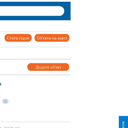
Стати гідом
Об'єкти на карті
Додати об'єкт
я
0