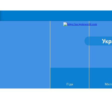
Укр
Гіди
Міст