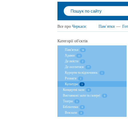
Все про
Черкаси
:
Пам`ятки
—
Гот
Категорії об'єктів
Пам'ятки
58
Храми
11
Де поїсти
2
Де оселитися
77
Курорти та відпочинок
1
Розваги
1
Культура
3
Концертні зали
0
Виставкові зали та галереї
0
Театри
3
Бібліотеки
0
Вокзали
4