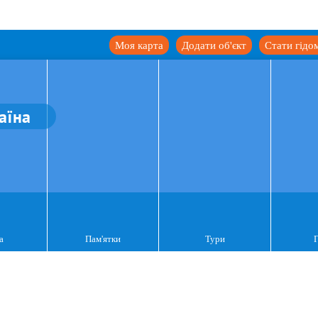
Моя карта
Додати об'єкт
Стати гідо
аїна
а
Пам'ятки
Тури