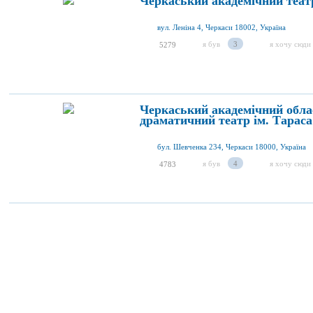
Черкаський академічний теат
вул. Леніна 4, Черкаси 18002, Україна
я був
3
я хочу сюди
5279
Черкаський академічний обла
драматичний театр ім. Тарас
бул. Шевченка 234, Черкаси 18000, Україна
я був
4
я хочу сюди
4783