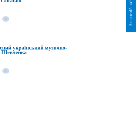
Зворотній зв`язок
р ляльок
0
сний український музично-
а Шевченка
0