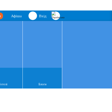
м
Афіша
Вхід
Готелі
Блоги