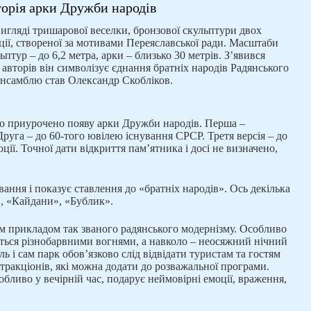
торія арки Дружби народів
вигляді тришарової веселки, бронзової скульптури двох
иції, створеної за мотивами Переяславської ради. Масштаби
птур – до 6,2 метра, арки – близько 30 метрів. З’явився
 авторів він символізує єднання братніх народів Радянського
ансамблю став Олександр Скобліков.
було приурочено появу арки Дружби народів. Перша –
Друга – до 60-того ювілею існування СРСР. Третя версія – до
ції. Точної дати відкриття пам’ятника і досі не визначено,
вання і показує ставлення до «братніх народів». Ось декілька
», «Кайдани», «Бублик».
м прикладом так званого радянського модернізму. Особливо
титься різнобарвними вогнями, а навколо – неосяжний нічний
 і сам парк обов’язково слід відвідати туристам та гостям
атракціонів, які можна додати до розважальної програми.
бливо у вечірній час, подарує неймовірні емоції, враження,