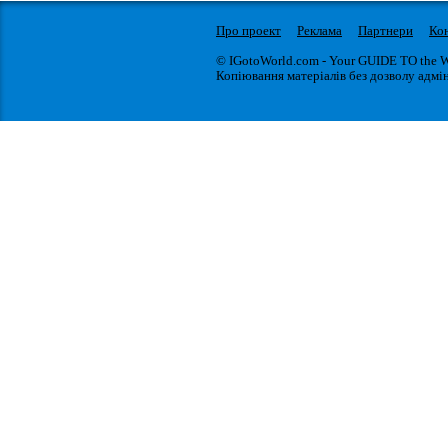
Про проект
Реклама
Партнери
Ко
© IGotoWorld.com - Your GUIDE TO the 
Копіювання матеріалів без дозволу адмін