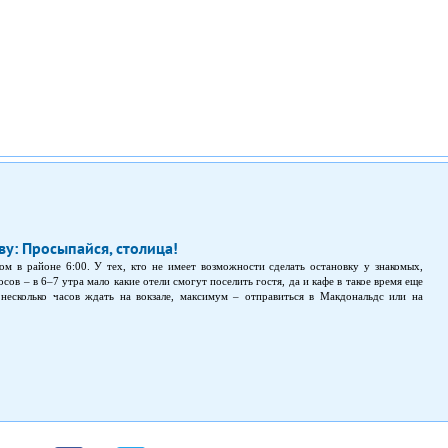
у: Просыпайся, столица!
м в районе 6:00. У тех, кто не имеет возможности сделать остановку у знакомых,
сов – в 6–7 утра мало какие отели смогут поселить гостя, да и кафе в такое время еще
несколько часов ждать на вокзале, максимум – отправиться в Макдональдс или на