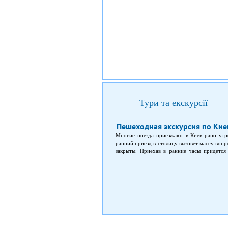
Тури та екскурсії
Пешеходная экскурсия по Киев
Многие поезда приезжают в Киев рано утро
ранний приезд в столицу вызовет массу вопро
закрыты. Приехав в ранние часы придется 
Площадь независимости.