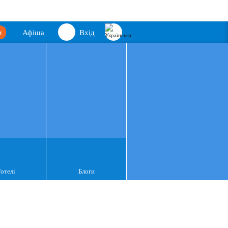
м
Афіша
Вхід
Готелі
Блоги