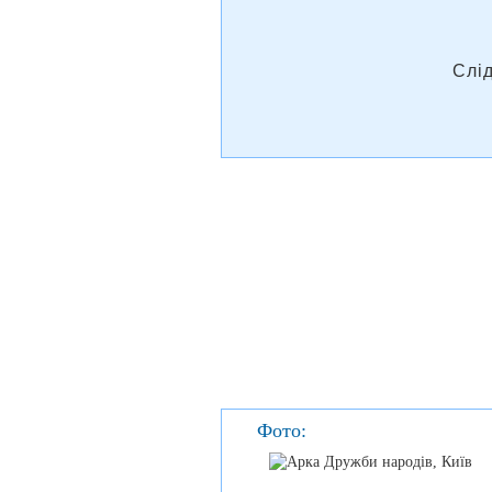
Слі
Фото: