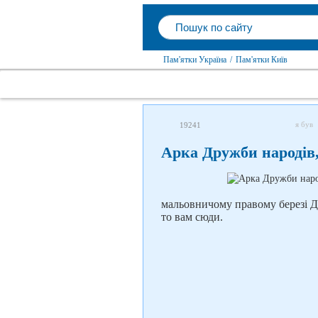
Пам'ятки Україна
/
Пам'ятки Київ
я був
19241
Арка Дружби народів,
мальовничому правому березі Д
то вам сюди.