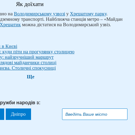
Як доїхати
ано на
Володимирському узвозі
у
Хрещатому парку
.
ідземному транспорті. Найближча станція метро – «Майдан
Хрещатик
можна дістатися на Володимирський узвіз.
и в Києві
: куди піти на прогулянку столицею
ву: найзручніший маршрут
глядові майданчики столиці
иєва. Столичні спокусниці
Ще
ружби народів з:
Дніпро