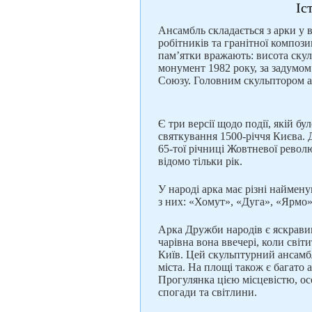
Іс
Ансамбль складається з арки у 
робітників та гранітної композ
пам’ятки вражають: висота скуль
монумент 1982 року, за задумом
Союзу. Головним скульптором 
Є три версії щодо події, якій 
святкування 1500-річчя Києва. 
65-тої річниці Жовтневої револю
відомо тільки рік.
У народі арка має різні наймену
з них: «Хомут», «Дуга», «Ярмо
Арка Дружби народів є яскрави
чарівна вона ввечері, коли сві
Київ. Цей скульптурний ансамбль
міста. На площі також є багато 
Прогулянка цією місцевістю, осо
спогади та світлини.