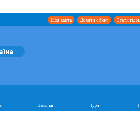
Моя карта
Додати об'єкт
Стати гідо
аїна
а
Пам'ятки
Тури