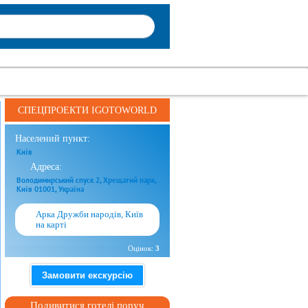
СПЕЦПРОЕКТИ IGOTOWORLD
Населений пункт:
Київ
Адреса:
Володимирський спуск 2, Хрещатий парк,
Київ 01001, Україна
Арка Дружби народів, Київ
на карті
Оцінок:
3
Замовити екскурсію
Подивитися готелі поруч