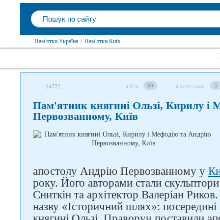
Пам'ятки Україна
/
Пам'ятки Київ
60
3
я був
я хочу сюди
14772
Пам'ятник княгині Ользі, Кирилу і 
Первозванному, Київ
апостолу Андрію Первозванному у
Ки
року. Його авторами стали скульптори
Сниткін та архітектор Валеріан Риков
назву «Історичний шлях»: посередині 
княгині Ользі. Праворуч поставили а