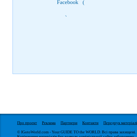
Facebook
(
)
Про проект
Реклама
Партнери
Контакти
Передрук матеріал
© IGotoWorld.com - Your GUIDE TO the WORLD. Всі права захищені.
Копіювання матеріалів без дозволу адміністрації сайту заборонено.