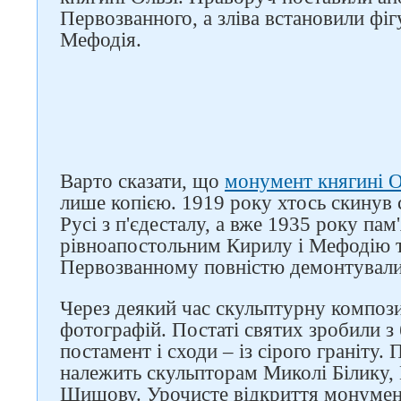
Первозванного, а зліва встановили фіг
Мефодія.
Слідкуйте за нами в
Варто сказати, що
монумент княгині О
соцмережах
лише копією. 1919 року хтось скинув
Русі з п'єдесталу, а вже 1935 року пам
рівноапостольним Кирилу і Мефодію 
Первозванному повністю демонтували
Через деякий час скульптурну компози
фотографій. Постаті святих зробили з 
постамент і сходи – із сірого граніту.
належить скульпторам Миколі Білику, 
Шишову. Урочисте відкриття монумент