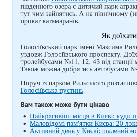
південного озера є дитячий парк атрак
тут чим зайнятись. А на північному (
прокат катамаранів.
Як доїхати
Голосіївський парк імені Максима Ри
уздовж Голосіївського проспекту. До
тролейбусами №11, 12, 43 від станції 
Також можна добратись автобусами №4
Поруч із парком Рильського розташов
Голосіївська пустинь
.
Вам також може бути цікаво
Найкрасивіші місця в Києві: куди 
Маловідомі пам'ятки Києва: 20 лока
Активний день у Києві: шалений мо