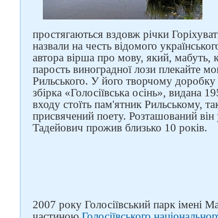
простягаються вздовж річки Горіхуват
назвали на честь відомого українськог
автора вірша про мову, який, мабуть, 
парость виноградної лози плекайте м
Рильського. У його творчому доробку
збірка «Голосіївська осінь», видана 19
входу стоїть пам'ятник Рильському, т
присвячений поету. Розташований він
Тадейович прожив близько 10 років.
Слідкуйте за нами в
соцмережах
2007 року Голосіївський парк імені М
частиною
Голосіївського національно