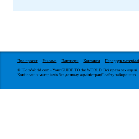
Про проект
Реклама
Партнери
Контакти
Передрук матеріал
© IGotoWorld.com - Your GUIDE TO the WORLD. Всі права захищені.
Копіювання матеріалів без дозволу адміністрації сайту заборонено.