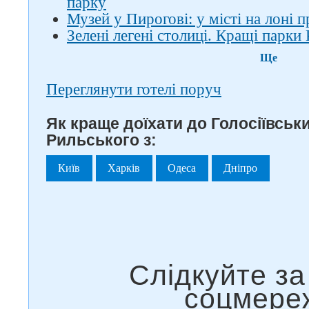
парку
Музей у Пирогові: у місті на лоні 
Зелені легені столиці. Кращі парки
Ще
Переглянути готелі поруч
Як краще доїхати до Голосіївськ
Рильського з:
Київ
Харків
Одеса
Дніпро