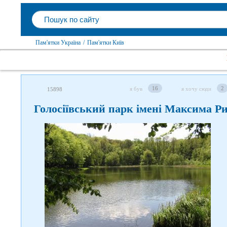
Пам'ятки Україна
/
Пам'ятки Київ
16
2
я був
я хочу сюди
15898
Голосіївський парк імені Максима Ри