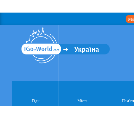
Мо
Україна
Гіди
Міста
Пам'ят