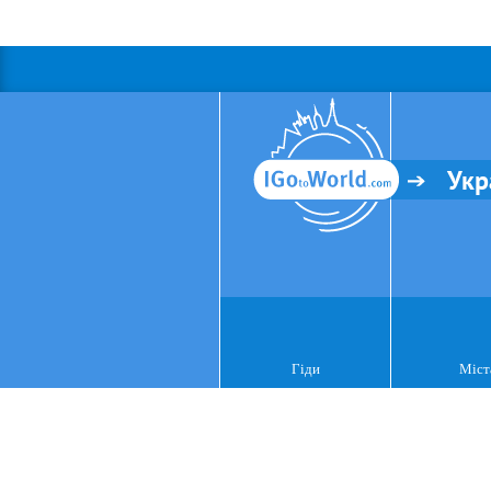
Укр
Гіди
Міст