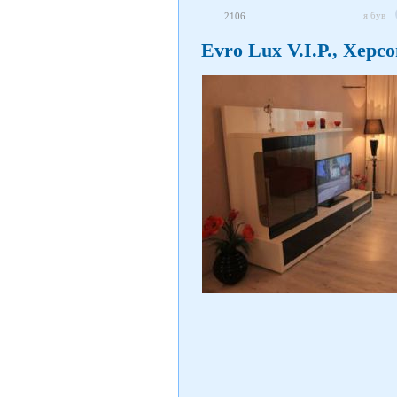
я був
2106
Evro Lux V.I.P., Херс