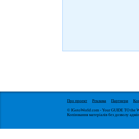
Про проект
Реклама
Партнери
Ко
© IGotoWorld.com - Your GUIDE TO the 
Копіювання матеріалів без дозволу адмін