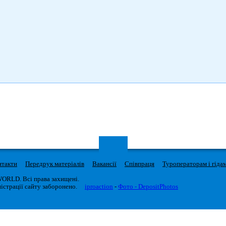
нтакти
Передрук матеріалів
Вакансії
Співпраця
Туроператорам і гіда
WORLD. Всі права захищені.
істрації сайту заборонено.
iproaction
-
Фото - DepositPhotos