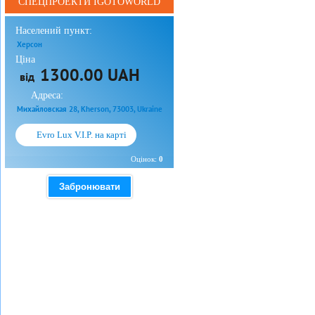
СПЕЦПРОЕКТИ IGOTOWORLD
Населений пункт:
Херсон
Ціна
1300.00 UAH
від
Адреса:
Михайловская 28, Kherson, 73003, Ukraine
Evro Lux V.I.P. на карті
Оцінок:
0
Забронювати