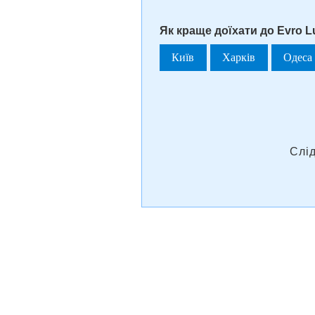
Як краще доїхати до Evro Lux
Київ
Харків
Одеса
Слі