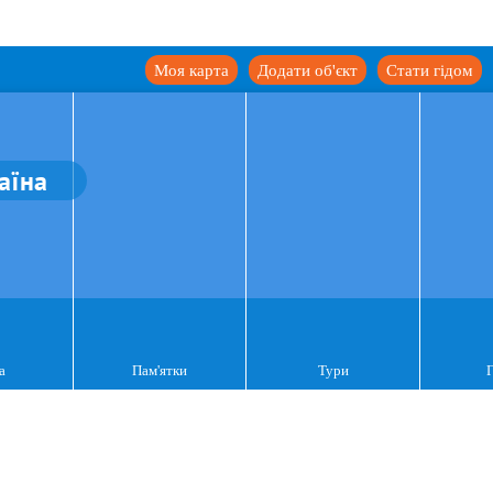
Моя карта
Додати об'єкт
Стати гідом
аїна
а
Пам'ятки
Тури