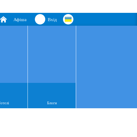
Афіша
Вхід
Готелі
Блоги