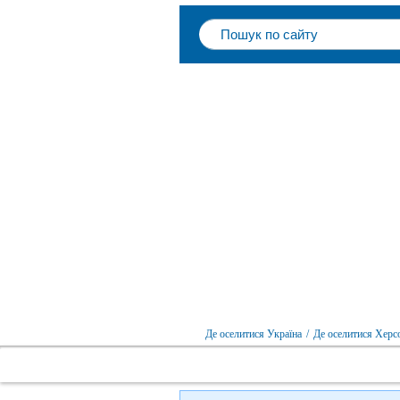
Де оселитися Україна
/
Де оселитися Херс