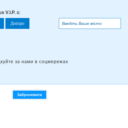
 V.I.P. з:
Дніпро
дкуйте за нами в соцмережах
Забронювати