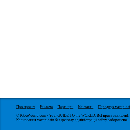
Про проект
Реклама
Партнери
Контакти
Передрук матеріал
© IGotoWorld.com - Your GUIDE TO the WORLD. Всі права захищені.
Копіювання матеріалів без дозволу адміністрації сайту заборонено.