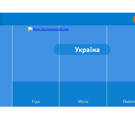
Україна
Гіди
Міста
Пам'ят