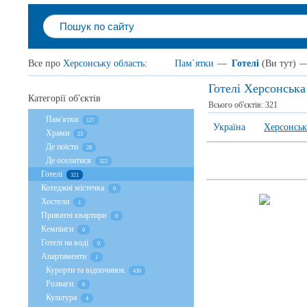
Все про
Херсонську область
:
Пам`ятки
—
Готелі
(Ви тут)
Готелі Херсонська
Категорії об'єктів
Всього об'єктів:
321
Пам'ятки
127
Україна
Херсонськ
Храми
23
Де поїсти
28
Де оселитися
322
Готелі
321
Котеджні містечка
0
Хостели
1
Приватні квартири
0
Кемпінги
0
Готелі на воді
0
Апартаменти
1
Курорти та відпочинок
430
Розваги
6
Культура
4