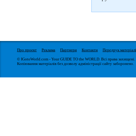
Про проект
Реклама
Партнери
Контакти
Передрук матеріал
© IGotoWorld.com - Your GUIDE TO the WORLD. Всі права захищені.
Копіювання матеріалів без дозволу адміністрації сайту заборонено.