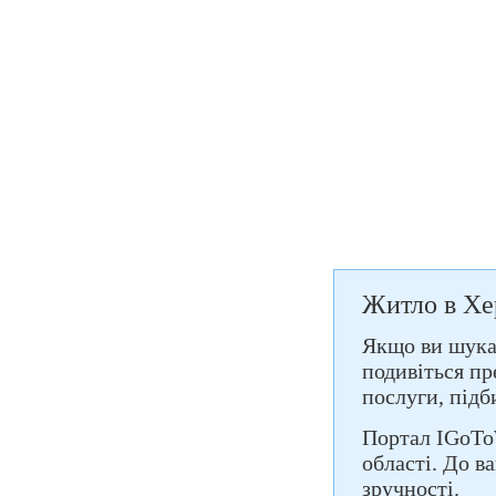
Житло в Хе
Якщо ви шукає
подивіться пр
послуги, підб
Портал IGoTo
області. До в
зручності.