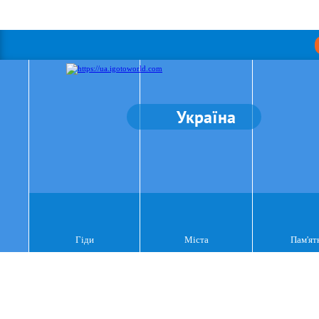
Україна
Гіди
Міста
Пам'ят