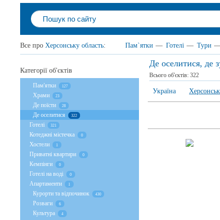
Все про
Херсонську область
:
Пам`ятки
—
Готелі
—
Тури
Де оселитися, де 
Категорії об'єктів
Всього об'єктів:
322
Пам'ятки
127
Україна
Херсонськ
Храми
23
Де поїсти
28
Де оселитися
322
Готелі
321
Котеджні містечка
0
Хостели
1
Приватні квартири
0
Кемпінги
0
Готелі на воді
0
Апартаменти
1
Курорти та відпочинок
430
Розваги
6
Культура
4