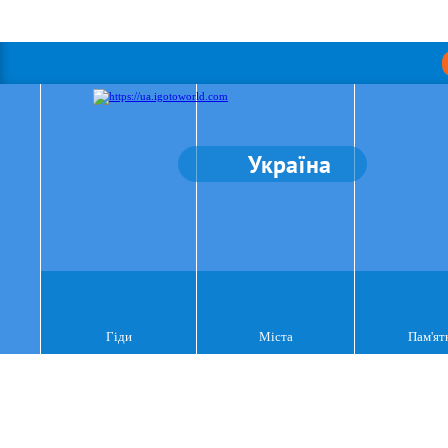
Україна
Гіди
Міста
Пам'ят