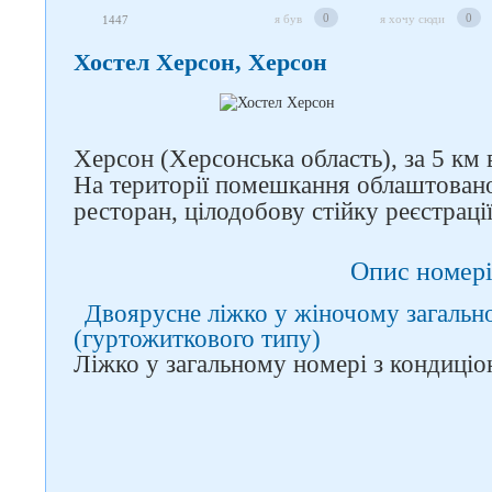
0
0
я був
я хочу сюди
1447
Хостел Херсон, Херсон
Слідкуйте за нами в
Херсон (Херсонська область), за 5 км 
соцмережах
На території помешкання облаштовано
ресторан, цілодобову стійку реєстрації
Опис номері
Двоярусне ліжко у жіночому загальн
(гуртожиткового типу)
Ліжко у загальному номері з кондиціо