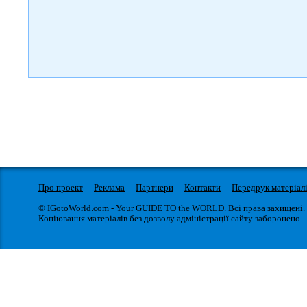
Про проект
Реклама
Партнери
Контакти
Передрук матеріал
© IGotoWorld.com - Your GUIDE TO the WORLD. Всі права захищені.
Копіювання матеріалів без дозволу адміністрації сайту заборонено.