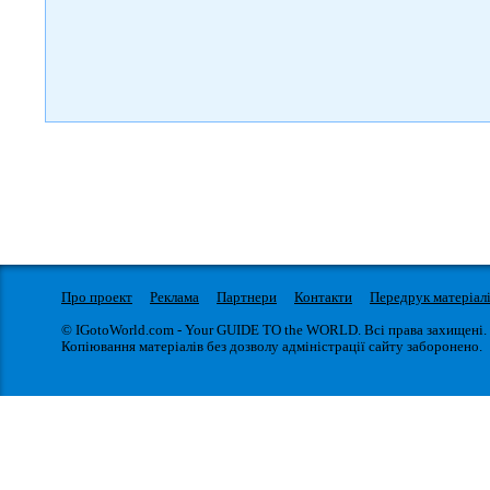
Про проект
Реклама
Партнери
Контакти
Передрук матеріал
© IGotoWorld.com - Your GUIDE TO the WORLD. Всі права захищені.
Копіювання матеріалів без дозволу адміністрації сайту заборонено.