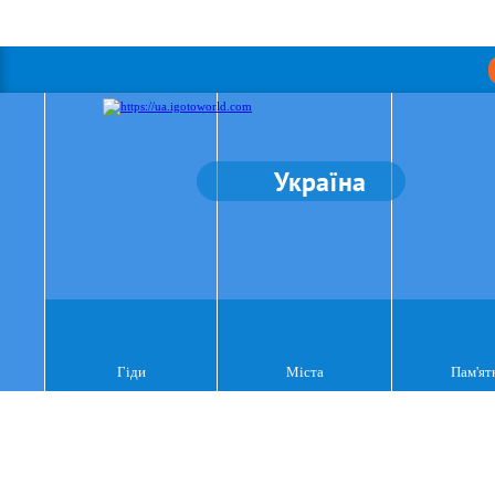
Україна
Гіди
Міста
Пам'ят