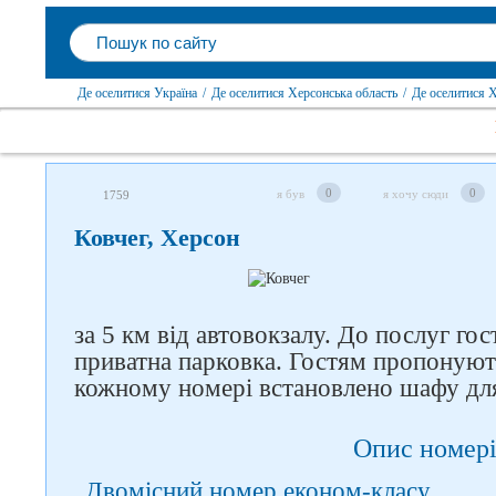
Де оселитися Україна
/
Де оселитися Херсонська область
/
Де оселитися 
0
0
я був
я хочу сюди
1759
Ковчег, Херсон
за 5 км від автовокзалу. До послуг го
приватна парковка. Гостям пропонуют
Слідкуйте за нами в
кожному номері встановлено шафу для
соцмережах
Опис номері
Двомісний номер економ-класу