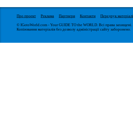
Про проект
Реклама
Партнери
Контакти
Передрук матеріал
© IGotoWorld.com - Your GUIDE TO the WORLD. Всі права захищені.
Копіювання матеріалів без дозволу адміністрації сайту заборонено.