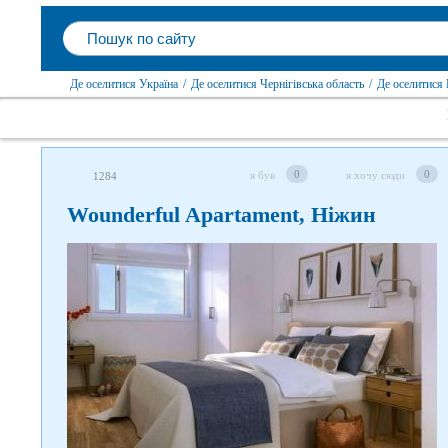
Де оселитися Україна
/
Де оселитися Чернігівська область
/
Де оселитися
0
0
я був
я хочу сюди
1284
Слідкуйте за нами в
Wounderful Apartament, Ніжин
соцмережах