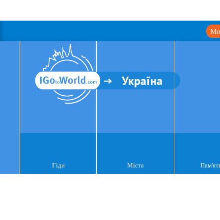
Мо
Україна
Гіди
Міста
Пам'ят