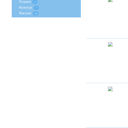
Розваги
2
Культура
7
Вокзали
16