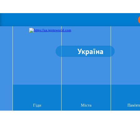
Україна
Гіди
Міста
Пам'ят