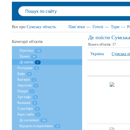
Все про
Сумську область
:
Пам`ятки
—
Готелі
—
Тури
—
Р
Де поїсти Сумська
Категорії об'єктів
Всього об'єктів:
17
Пам'ятки
156
Україна
Сумська о
Храми
98
Де поїсти
17
Ресторани
8
Кафе
6
Кав'ярні
1
Закусочні
2
Піцерії
1
Арт кафе
0
Кальянні
0
Суші-бари
0
Бари і паби
3
Де оселитися
296
Курорти та відпочинок
24