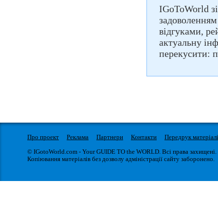
IGoToWorld зі
задоволенням 
відгуками, ре
актуальну інф
перекусити: п
Про проект
Реклама
Партнери
Контакти
Передрук матеріал
© IGotoWorld.com - Your GUIDE TO the WORLD. Всі права захищені.
Копіювання матеріалів без дозволу адміністрації сайту заборонено.