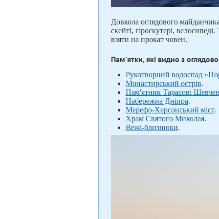
Довкола оглядового майданчика
скейті, гіроскутері, велосипеді
взяти на прокат човен.
Пам'ятки, які видно з оглядов
Рукотворний водоспад «По
Монастирський острів
.
Пам'ятник Тарасові Шевче
Набережна Дніпра
.
Мерефо-Херсонський міст
.
Храм Святого Миколая
.
Вежі-близнюки
.