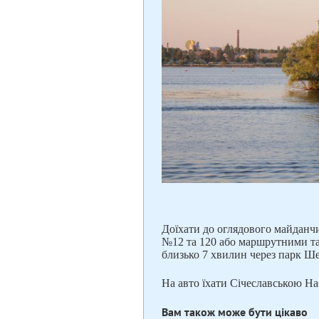
Доїхати до оглядового майданч
№12 та 120 або маршрутними так
близько 7 хвилин через парк Ш
На авто їхати Січеславською На
Вам також може бути цікаво