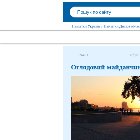
Пам'ятки Україна
/
Пам'ятки Дніпра облас
я був
24431
Оглядовий майданчик