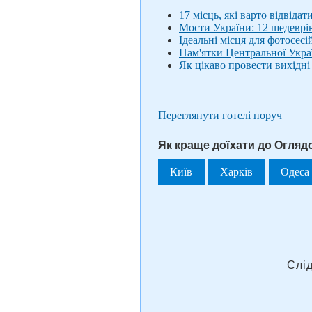
17 місць, які варто відвідат
Мости України: 12 шедеврі
Ідеальні місця для фотосесі
Пам'ятки Центральної Укра
Як цікаво провести вихідні 
Переглянути готелі поруч
Як краще доїхати до Огляд
Київ
Харків
Одеса
Слі