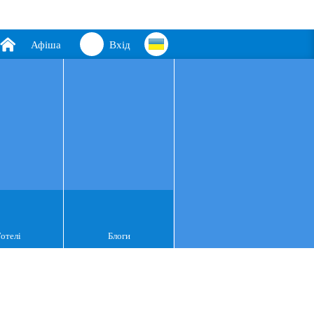
Афіша
Вхід
Готелі
Блоги