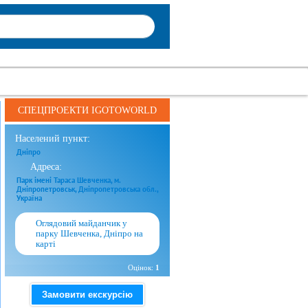
СПЕЦПРОЕКТИ IGOTOWORLD
Населений пункт:
Дніпро
Адреса:
Парк імені Тараса Шевченка, м.
Дніпропетровськ, Дніпропетровська обл.,
Україна
Оглядовий майданчик у
парку Шевченка, Дніпро на
карті
Оцінок:
1
Замовити екскурсію