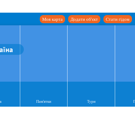
Моя карта
Додати об'єкт
Стати гідом
аїна
а
Пам'ятки
Тури