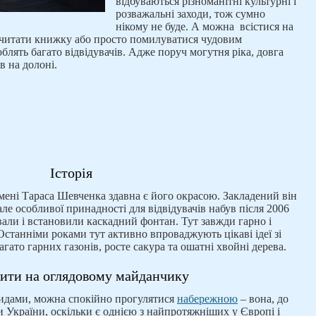
відбуваються різноманітні культурні і
розважальні заходи, тож сумно
нікому не буде. А можна всістися на
почитати книжку або просто помилуватися чудовим
лять багато відвідувачів. Адже поруч могутня ріка, довга
в на долоні.
Історія
мені Тараса Шевченка здавна є його окрасою. Закладений він
але особливої принадності для відвідувачів набув після 2006
вали і встановили каскадний фонтан. Тут завжди гарно і
Останніми роками тут активно впроваджують цікаві ідеї зі
ато гарних газонів, росте сакура та ошатні хвойні дерева.
ити на оглядовому майданчику
идами, можна спокійно прогулятися
набережною
– вона, до
и України, оскільки є однією з найпротяжніших у Європі і