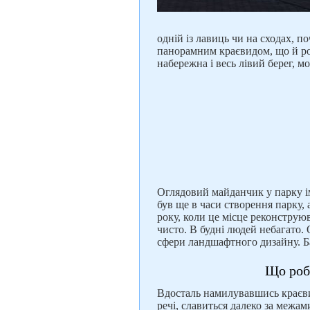
одній із лавиць чи на сходах, 
панорамним краєвидом, що й роб
набережна і весь лівий берег, мо
Оглядовий майданчик у парку і
був ще в часи створення парку, 
року, коли це місце реконструю
чисто. В будні людей небагато. 
сфери ландшафтного дизайну. Баг
Що роб
Вдосталь намилувавшись краєв
речі, славиться далеко за межам