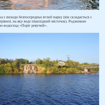
а є виходи безпосередньо вглиб парку (він складається з
трівної, на яку веде пішохідний місточок). Родзинкою
ан-водоспад «Поріг ревучий».