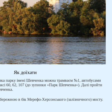
Як доїхати
ика парку імені Шевченка можна трамваєм №1, автобусами
сі 60, 62, 107 (до зупинки «Парк Шевченка»). Далі пройти
евченка.
бережною в бік Мерефо-Херсонського (залізничного) мосту.