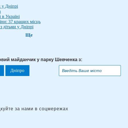
и у Дніпрі
в
й в Україні
їни: 37 кращих місць
з дітьми у Дніпрі
Ще
овий майданчик у парку Шевченка з:
Дніпро
дкуйте за нами в соцмережах