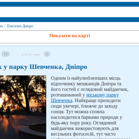
ть
/
Пам'ятки Дніпро
Показати на карті
13
2
я хочу сюди
 у парку Шевченка, Дніпро
Одним із найулюбленіших місць
відпочинку мешканців Дніпра та
його гостей є оглядовий майданчик,
розташований у
міському парку
Шевченка
. Найкраще приходити
сюди увечері, ближче до заходу
сонця. Тут можна сповна
насолодитися барвами природи у
будь-яку пору року. Оглядовий
майданчик використовують для
весільних фотосесій, тут часто