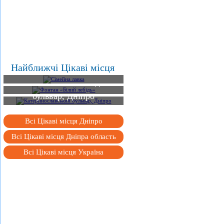
Найближчі Цікаві місця
Сімейна лавка
Фонтан «Білий лебідь»
Катеринославський
бульвар, Дніпро
Всі Цікаві місця Дніпро
Всі Цікаві місця Дніпра область
Всі Цікаві місця Україна