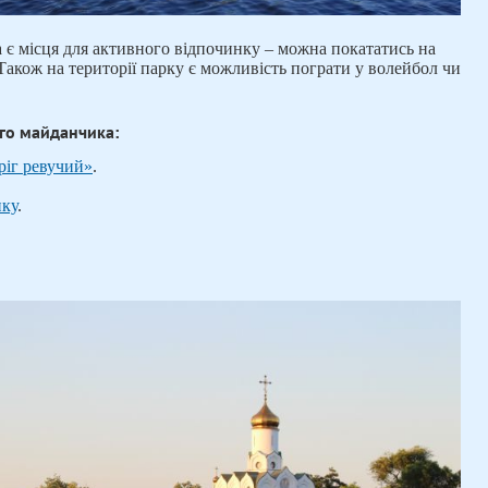
 є місця для активного відпочинку – можна покататись на
. Також на території парку є можливість пограти у волейбол чи
ого майданчика:
ріг ревучий»
.
нку
.