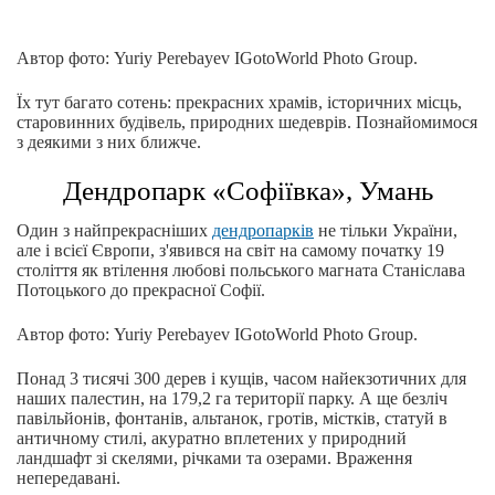
Автор фото: Yuriy Perebayev IGotoWorld Photo Group.
Їх тут багато сотень: прекрасних храмів, історичних місць,
старовинних будівель, природних шедеврів. Познайомимося
з деякими з них ближче.
Дендропарк «Софіївка», Умань
Один з найпрекрасніших
дендропарків
не тільки України,
але і всієї Європи, з'явився на світ на самому початку 19
століття як втілення любові польського магната Станіслава
Потоцького до прекрасної Софії.
Автор фото: Yuriy Perebayev IGotoWorld Photo Group.
Понад 3 тисячі 300 дерев і кущів, часом найекзотичних для
наших палестин, на 179,2 га території парку. А ще безліч
павільйонів, фонтанів, альтанок, гротів, містків, статуй в
античному стилі, акуратно вплетених у природний
ландшафт зі скелями, річками та озерами. Враження
непередавані.