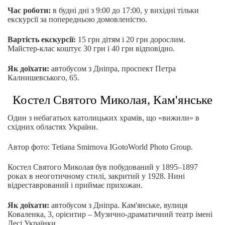
Час роботи:
в будні дні з 9:00 до 17:00, у вихідні тільки
екскурсії за попередньою домовленістю.
Вартість екскурсії:
15 грн дітям і 20 грн дорослим.
Майстер-клас коштує 30 грн і 40 грн відповідно.
Як доїхати:
автобусом з Дніпра, проспект Петра
Калнишевського, 65.
Костел Святого Миколая, Кам'янське
Один з небагатьох католицьких храмів, що «вижили» в
східних областях України.
Автор фото: Tetiana Smirnova IGotoWorld Photo Group.
Костел Святого Миколая був побудований у 1895–1897
роках в неоготичному стилі, закритий у 1928. Нині
відреставрований і приймає прихожан.
Як доїхати:
автобусом з Дніпра. Кам'янське, вулиця
Коваленка, 3, орієнтир – Музично-драматичний театр імені
Лесі Українки.