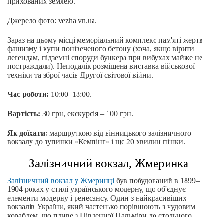
прихованих землею.
Джерело фото: vezha.vn.ua.
Зараз на цьому місці меморіальний комплекс пам'яті жертв
фашизму і купи понівеченого бетону (хоча, якщо вірити
легендам, підземні споруди бункера при вибухах майже не
постраждали). Неподалік розміщена виставка військової
техніки та зброї часів Другої світової війни.
Час роботи:
10:00–18:00.
Вартість:
30 грн, екскурсія – 100 грн.
Як доїхати:
маршруткою від вінницького залізничного
вокзалу до зупинки «Кемпінг» і ще 20 хвилин пішки.
Залізничний вокзал, Жмеринка
Залізничний вокзал у Жмеринці
був побудований в 1899–
1904 роках у стилі українського модерну, що об'єднує
елементи модерну і ренесансу. Один з найкрасивіших
вокзалів України, який частенько порівнюють з чудовим
кораблем, що пливе з Південної Пальміри до стольного