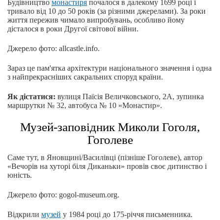
Будівництво
монастиря
почалося в далекому 1699 році і
тривало від 10 до 50 років (за різними джерелами). За роки
життя пережив чимало випробувань, особливо йому
дісталося в роки Другої світової війни.
Джерело фото: allcastle.info.
Зараз це пам'ятка архітектури національного значення і одна
з найпрекрасніших сакральних споруд країни.
Як дістатися:
вулиця Паїсія Величковського, 2А, зупинка
маршрутки № 32, автобуса № 10 «Монастир».
Музей-заповідник Миколи Гоголя,
Гоголеве
Саме тут, в Яновщині/Василівці (пізніше Гоголеве), автор
«Вечорів на хуторі біля Диканьки» провів своє дитинство і
юність.
Джерело фото: gogol-museum.org.
Відкрили
музей
у 1984 році до 175-річчя письменника.