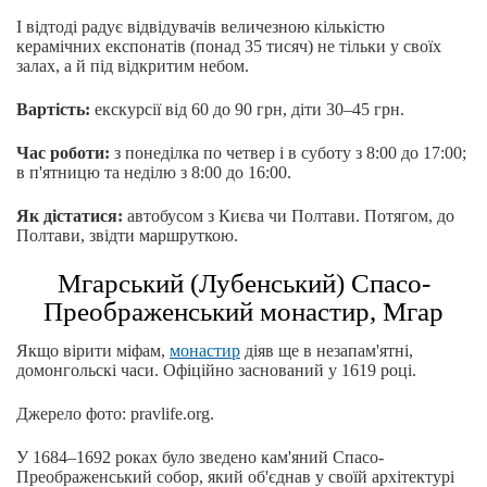
І відтоді радує відвідувачів величезною кількістю
керамічних експонатів (понад 35 тисяч) не тільки у своїх
залах, а й під відкритим небом.
Вартість:
екскурсії від 60 до 90 грн, діти 30–45 грн.
Час роботи:
з понеділка по четвер і в суботу з 8:00 до 17:00;
в п'ятницю та неділю з 8:00 до 16:00.
Як дістатися:
автобусом з Києва чи Полтави. Потягом, до
Полтави, звідти маршруткою.
Мгарський (Лубенський) Спасо-
Преображенський монастир, Мгар
Якщо вірити міфам,
монастир
діяв ще в незапам'ятні,
домонгольскі часи. Офіційно заснований у 1619 році.
Джерело фото: pravlife.org.
У 1684–1692 роках було зведено кам'яний Спасо-
Преображенський собор, який об'єднав у своїй архітектурі