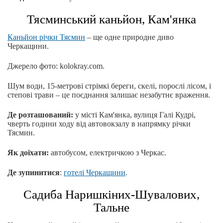
Тясминський каньйон, Кам'янка
Каньйон річки Тясмин
– ще одне природне диво
Черкащини.
Джерело фото: kolokray.com.
Шум води, 15-метрові стрімкі береги, скелі, порослі лісом, і
степові трави – це поєднання залишає незабутнє враження.
Де розташований:
у місті Кам'янка, вулиця Галі Кудрі,
чверть години ходу від автовокзалу в напрямку річки
Тясмин.
Як доїхати:
автобусом, електричкою з Черкас.
Де зупинитися
:
готелі Черкащини
.
Садиба Наришкіних-Шувалових,
Тальне