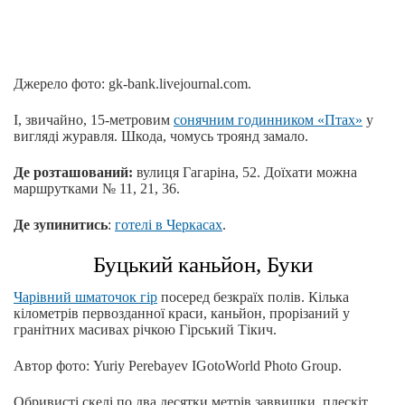
Джерело фото: gk-bank.livejournal.com.
І, звичайно, 15-метровим
сонячним годинником «Птах»
у
вигляді журавля. Шкода, чомусь троянд замало.
Де розташований:
вулиця Гагаріна, 52. Доїхати можна
маршрутками № 11, 21, 36.
Де зупинитись
:
готелі в Черкасах
.
Буцький каньйон, Буки
Чарівний шматочок гір
посеред безкраїх полів. Кілька
кілометрів первозданної краси, каньйон, прорізаний у
гранітних масивах річкою Гірський Тікич.
Автор фото: Yuriy Perebayev IGotoWorld Photo Group.
Обривисті скелі по два десятки метрів заввишки, плескіт