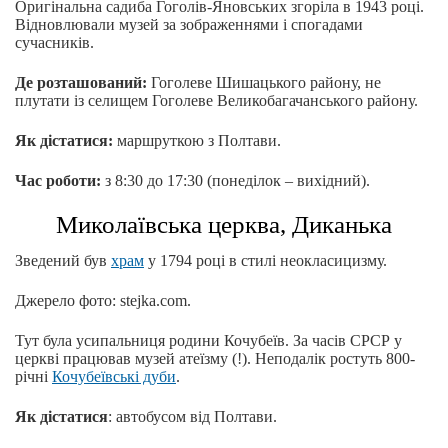
Оригінальна садиба Гоголів-Яновських згоріла в 1943 році.
Відновлювали музей за зображеннями і спогадами
сучасників.
Де розташований:
Гоголеве Шишацького району, не
плутати із селищем Гоголеве Великобагачанського району.
Як дістатися:
маршруткою з Полтави.
Час роботи:
з 8:30 до 17:30 (понеділок – вихідний).
Миколаївська церква, Диканька
Зведений був
храм
у 1794 році в стилі неокласицизму.
Джерело фото: stejka.com.
Тут була усипальниця родини Кочубеїв. За часів СРСР у
церкві працював музей атеїзму (!). Неподалік ростуть 800-
річні
Кочубеївські дуби
.
Як дістатися
: автобусом від Полтави.