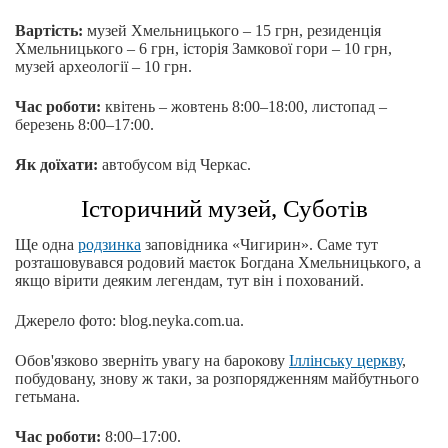
Вартість:
музей Хмельницького – 15 грн, резиденція
Хмельницького – 6 грн, історія Замкової гори – 10 грн,
музей археології – 10 грн.
Час роботи:
квітень – жовтень 8:00–18:00, листопад –
березень 8:00–17:00.
Як доїхати:
автобусом від Черкас.
Історичний музей, Суботів
Ще одна
родзинка
заповідника «Чигирин». Саме тут
розташовувався родовий маєток Богдана Хмельницького, а
якщо вірити деяким легендам, тут він і похований.
Джерело фото: blog.neyka.com.ua.
Обов'язково зверніть увагу на барокову
Іллінську церкву
,
побудовану, знову ж таки, за розпорядженням майбутнього
гетьмана.
Час роботи:
8:00–17:00.