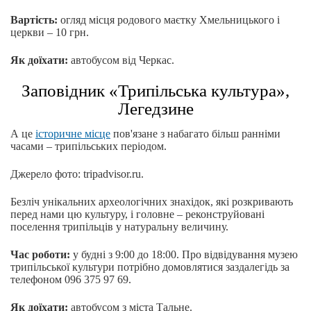
Вартість:
огляд місця родового маєтку Хмельницького і
церкви – 10 грн.
Як доїхати:
автобусом від Черкас.
Заповідник «Трипільська культура»,
Легедзине
А це
історичне місце
пов'язане з набагато більш ранніми
часами – трипільських періодом.
Джерело фото: tripadvisor.ru.
Безліч унікальних археологічних знахідок, які розкривають
перед нами цю культуру, і головне – реконструйовані
поселення трипільців у натуральну величину.
Час роботи:
у будні з 9:00 до 18:00. Про відвідування музею
трипільської культури потрібно домовлятися заздалегідь за
телефоном 096 375 97 69.
Як доїхати:
автобусом з міста Тальне.