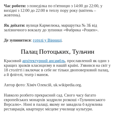
Час роботи:
з понеділка по п'ятницю з 14:00 до 22:00, у
вихідні з 12:00 до 22:00 в теплу пору року (квітень –
жовтень).
Як доїхати:
вулиця Кармелюка, маршрутка № 3Б від
залізничного вокзалу до зупинки «Фабрика «Рошен».
Де зупинитися
:
готелі у Вінниці
.
Палац Потоцьких, Тульчин
Красивий
архітектурний ансамбль
, прославлений як один з
кращих зразків класицизму в нашій країні. З'явився на світ у
18 столітті і включає в себе не тільки двоповерховий палац,
а й флігелі, театр і манеж.
Автор фото: Хіміч Олексій, uk.wikipedia.org.
Навколо розбито прекрасний сад. Свого часу багато
європейських монархів заздрили розкоші «Тульчинського
Версалю». Нині в палаці, якому не завадила б вдумлива
реставрація, квартирує місцеве училище культури.