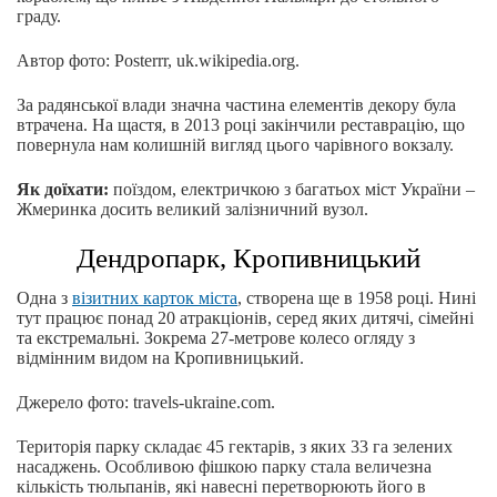
граду.
Автор фото: Posterrr, uk.wikipedia.org.
За радянської влади значна частина елементів декору була
втрачена. На щастя, в 2013 році закінчили реставрацію, що
повернула нам колишній вигляд цього чарівного вокзалу.
Як доїхати:
поїздом, електричкою з багатьох міст України –
Жмеринка досить великий залізничний вузол.
Дендропарк, Кропивницький
Одна з
візитних карток міста
, створена ще в 1958 році. Нині
тут працює понад 20 атракціонів, серед яких дитячі, сімейні
та екстремальні. Зокрема 27-метрове колесо огляду з
відмінним видом на Кропивницький.
Джерело фото: travels-ukraine.com.
Територія парку складає 45 гектарів, з яких 33 га зелених
насаджень. Особливою фішкою парку стала величезна
кількість тюльпанів, які навесні перетворюють його в