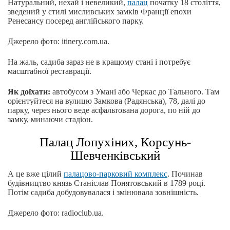
Натуральний, нехай і невеликий,
палац
початку 18 століття,
зведений у стилі мисливських замків Франції епохи
Ренесансу посеред англійського парку.
Джерело фото: itinery.com.ua.
На жаль, садиба зараз не в кращому стані і потребує
масштабної реставрації.
Як доїхати:
автобусом з Умані або Черкас до Тального. Там
орієнтуйтеся на вулицю Замкова (Радянська), 78, далі до
парку, через нього веде асфальтована дорога, по ній до
замку, минаючи стадіон.
Палац Лопухіних, Корсунь-
Шевченківський
А це вже цілий
палацово-парковий комплекс
. Починав
будівництво князь Станіслав Понятовський в 1789 році.
Потім садиба добудовувалася і змінювала зовнішність.
Джерело фото: radioclub.ua.