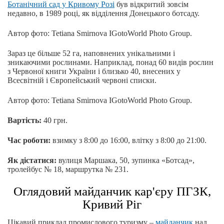
Ботанічний сад у Кривому Розі
був відкритий зовсім
недавно, в 1989 році, як відділення Донецького ботсаду.
Автор фото: Tetiana Smirnova IGotoWorld Photo Group.
Зараз це більше 52 га, наповнених унікальними і
зникаючими рослинами. Наприклад, понад 60 видів рослин
з Червоної книги України і близько 40, внесених у
Всесвітній і Європейський червоні списки.
Автор фото: Tetiana Smirnova IGotoWorld Photo Group.
Вартість:
40 грн.
Час роботи:
взимку з 8:00 до 16:00, влітку з 8:00 до 21:00.
Як дістатися:
вулиця Маршака, 50, зупинка «Ботсад»,
тролейбус № 18, маршрутка № 231.
Оглядовий майданчик кар'єру ПГЗК,
Кривий Ріг
Цікавий приклад промислового туризму –
майданчик
над