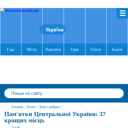
☰
Україна
Гіди
Міста
Пам'ятки
Тури
Готелі
Блоги
Головна
/
Блоги
/
Топи і добірки
/
Пам'ятки Центральної України: 37
кращих місць
25146