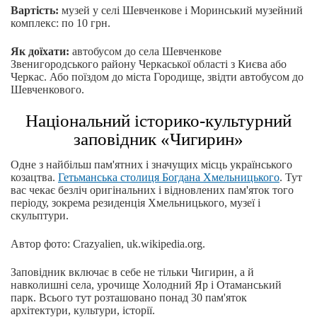
Вартість:
музей у селі Шевченкове і Моринський музейний
комплекс: по 10 грн.
Як доїхати:
автобусом до села Шевченкове
Звенигородського району Черкаської області з Києва або
Черкас. Або поїздом до міста Городище, звідти автобусом до
Шевченкового.
Національний історико-культурний
заповідник «Чигирин»
Одне з найбільш пам'ятних і значущих місць українського
козацтва.
Гетьманська столиця Богдана Хмельницького
. Тут
вас чекає безліч оригінальних і відновлених пам'яток того
періоду, зокрема резиденція Хмельницького, музеї і
скульптури.
Автор фото: Crazyalien, uk.wikipedia.org.
Заповідник включає в себе не тільки Чигирин, а й
навколишні села, урочище Холодний Яр і Отаманський
парк. Всього тут розташовано понад 30 пам'яток
архітектури, культури, історії.