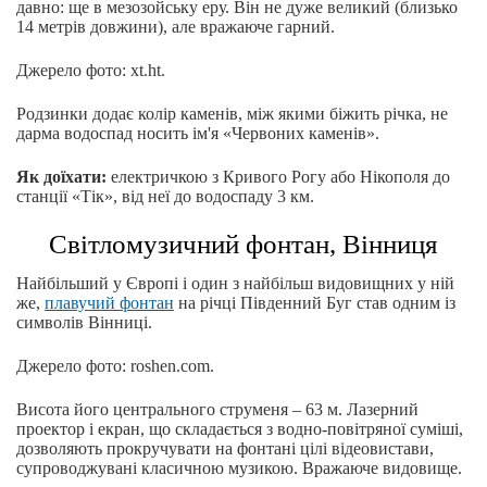
давно: ще в мезозойську еру. Він не дуже великий (близько
14 метрів довжини), але вражаюче гарний.
Джерело фото: xt.ht.
Родзинки додає колір каменів, між якими біжить річка, не
дарма водоспад носить ім'я «Червоних каменів».
Як доїхати:
електричкою з Кривого Рогу або Нікополя до
станції «Тік», від неї до водоспаду 3 км.
Світломузичний фонтан, Вінниця
Найбільший у Європі і один з найбільш видовищних у ній
же,
плавучий фонтан
на річці Південний Буг став одним із
символів Вінниці.
Джерело фото: roshen.com.
Висота його центрального струменя – 63 м. Лазерний
проектор і екран, що складається з водно-повітряної суміші,
дозволяють прокручувати на фонтані цілі відеовистави,
супроводжувані класичною музикою. Вражаюче видовище.