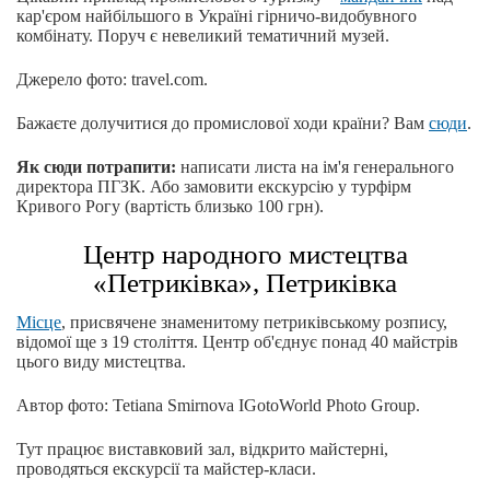
кар'єром найбільшого в Україні гірничо-видобувного
комбінату. Поруч є невеликий тематичний музей.
Джерело фото: travel.com.
Бажаєте долучитися до промислової ходи країни? Вам
сюди
.
Як сюди потрапити:
написати листа на ім'я генерального
директора ПГЗК. Або замовити екскурсію у турфірм
Кривого Рогу (вартість близько 100 грн).
Центр народного мистецтва
«Петриківка», Петриківка
Місце
, присвячене знаменитому петриківському розпису,
відомої ще з 19 століття. Центр об'єднує понад 40 майстрів
цього виду мистецтва.
Автор фото: Tetiana Smirnova IGotoWorld Photo Group.
Тут працює виставковий зал, відкрито майстерні,
проводяться екскурсії та майстер-класи.