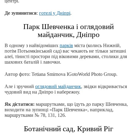
центрі.
Де зупинитися
:
готелі у Дніпрі
.
Парк Шевченка і оглядовий
майданчик, Дніпро
В одному з найвідоміших
парків
міста (колись Нижній,
потім Потьомкінський сад) вас чекають не тільки затишні
алеї, тінисті простори під віковими деревами, столики для
шахових баталій і лавочки.
Автор фото: Tetiana Smirnova IGotoWorld Photo Group.
Але і зручний
оглядовий майданчик
, звідки відкривається
чудовий вид на Дніпро і набережну.
Як дістатися:
маршрутками, що їдуть до парку Шевченка,
виходити на зупинці «Парк Шевченка», наприклад,
маршрутками № 78, 131, 126.
Ботанічний сад, Кривий Ріг