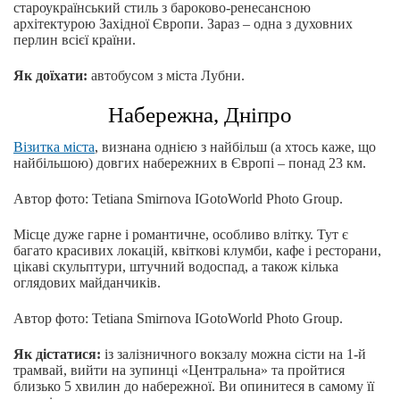
староукраїнський стиль з бароково-ренесансною
архітектурою Західної Європи. Зараз – одна з духовних
перлин всієї країни.
Як доїхати:
автобусом з міста Лубни.
Набережна, Дніпро
Візитка міста
, визнана однією з найбільш (а хтось каже, що
найбільшою) довгих набережних в Європі – понад 23 км.
Автор фото: Tetiana Smirnova IGotoWorld Photo Group.
Місце дуже гарне і романтичне, особливо влітку. Тут є
багато красивих локацій, квіткові клумби, кафе і ресторани,
цікаві скульптури, штучний водоспад, а також кілька
оглядових майданчиків.
Автор фото: Tetiana Smirnova IGotoWorld Photo Group.
Як дістатися:
із залізничного вокзалу можна сісти на 1-й
трамвай, вийти на зупинці «Центральна» та пройтися
близько 5 хвилин до набережної. Ви опинитеся в самому її