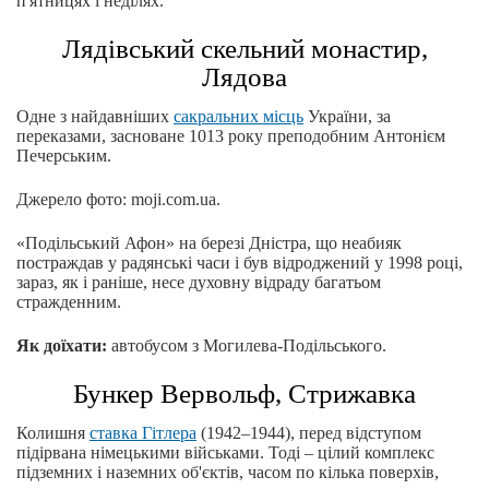
п'ятницях і неділях.
Лядівський скельний монастир,
Лядова
Одне з найдавніших
сакральних місць
України, за
переказами, засноване 1013 року преподобним Антонієм
Печерським.
Джерело фото: moji.com.ua.
«Подільський Афон» на березі Дністра, що неабияк
постраждав у радянські часи і був відроджений у 1998 році,
зараз, як і раніше, несе духовну відраду багатьом
стражденним.
Як доїхати:
автобусом з Могилева-Подільського.
Бункер Вервольф, Стрижавка
Колишня
ставка Гітлера
(1942–1944), перед відступом
підірвана німецькими військами. Тоді – цілий комплекс
підземних і наземних об'єктів, часом по кілька поверхів,