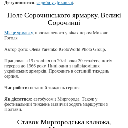
Де зупинитися
:
садиби у Диканьці
.
Поле Сорочинського ярмарку, Великі
Сорочинці
Місце ярмарку
, прославленого у віках пером Миколи
Гоголя.
Автор фото: Olena Yaremko IGotoWorld Photo Group.
Працював з 19 століття по 20-ті роки 20 століття, потім
перерва до 1966 року. Нині один з найвідоміших
українських ярмарків. Проходить в останній тиждень
серпня.
Час роботи:
останній тиждень серпня.
Як дістатися:
автобусом з Миргорода. Також у
фестивальний тиждень зазвичай ходять маршрутки з
Полтави.
Ставок Миргородська калюжа,