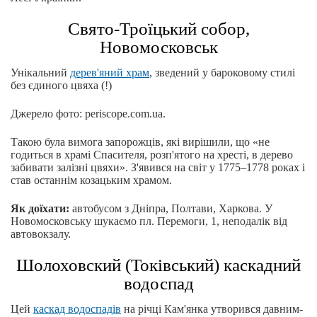
Свято-Троїцький собор,
Новомосковськ
Унікальний
дерев'яний храм
, зведений у бароковому стилі
без єдиного цвяха (!)
Джерело фото: periscope.com.ua.
Такою була вимога запорожців, які вирішили, що «не
годиться в храмі Спасителя, розп'ятого на хресті, в дерево
забивати залізні цвяхи». З'явився на світ у 1775–1778 роках і
став останнім козацьким храмом.
Як доїхати:
автобусом з Дніпра, Полтави, Харкова. У
Новомосковську шукаємо пл. Перемоги, 1, неподалік від
автовокзалу.
Шолоховский (Токівський) каскадний
водоспад
Цей
каскад водоспадів
на річці Кам'янка утворився давним-