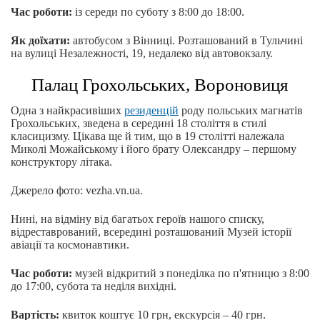
Час роботи:
із середи по суботу з 8:00 до 18:00.
Як доїхати:
автобусом з Вінниці. Розташований в Тульчині
на вулиці Незалежності, 19, недалеко від автовокзалу.
Палац Грохольських, Вороновиця
Одна з найкрасивіших
резиденцій
роду польських магнатів
Грохольських, зведена в середині 18 століття в стилі
класицизму. Цікава ще й тим, що в 19 столітті належала
Миколі Можайському і його брату Олександру – першому
конструктору літака.
Джерело фото: vezha.vn.ua.
Нині, на відміну від багатьох героїв нашого списку,
відреставрований, всередині розташований Музей історії
авіації та космонавтики.
Час роботи:
музей відкритий з понеділка по п'ятницю з 8:00
до 17:00, субота та неділя вихідні.
Вартість:
квиток коштує 10 грн, екскурсія – 40 грн.