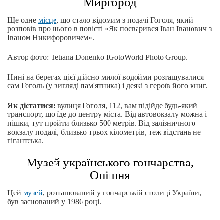
Миргород
Ще одне
місце
, що стало відомим з подачі Гоголя, який
розповів про нього в повісті «Як посварився Іван Іванович з
Іваном Никифоровичем».
Автор фото: Tetiana Donenko IGotoWorld Photo Group.
Нині на берегах цієї дійсно милої водойми розташувалися
сам Гоголь (у вигляді пам'ятника) і деякі з героїв його книг.
Як дістатися:
вулиця Гоголя, 112, вам підійде будь-який
транспорт, що їде до центру міста. Від автовокзалу можна і
пішки, тут пройти близько 500 метрів. Від залізничного
вокзалу подалі, близько трьох кілометрів, теж вiдстань не
гігантська.
Музей українського гончарства,
Опішня
Цей
музей
, розташований у гончарській столиці України,
був заснований у 1986 році.