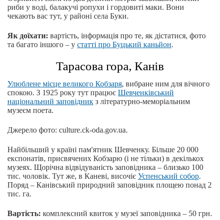
риби у воді, балакучі ропухи і гордовиті маки. Вони
чекають вас тут, у районі села Буки.
Як доїхати:
вартість, інформація про те, як дістатися, фото
та багато іншого – у
статті про Буцький каньйон
.
Тарасова гора, Канів
Улюблене місце великого Кобзаря
, вибране ним для вічного
спокою. З 1925 року тут працює
Шевченківський
національний заповідник
з літературно-меморіальним
музеєм поета.
Джерело фото: culture.ck-oda.gov.ua.
Найбільший у країні пам'ятник Шевченку. Більше 20 000
експонатів, присвячених Кобзарю (і не тільки) в декількох
музеях. Щорічна відвідуваність заповідника – близько 100
тис. чоловік. Тут же, в Каневі, височіє
Успенський собор
.
Поряд – Канівський природний заповідник площею понад 2
тис. га.
Вартість:
комплексний квиток у музеї заповідника – 50 грн.