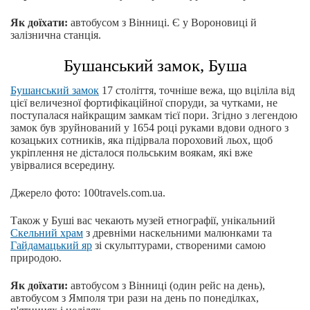
Як доїхати:
автобусом з Вінниці. Є у Вороновиці й
залізнична станція.
Бушанський замок, Буша
Бушанський замок
17 століття, точніше вежа, що вціліла від
цієї величезної фортифікаційної споруди, за чутками, не
поступалася найкращим замкам тієї пори. Згідно з легендою
замок був зруйнований у 1654 році руками вдови одного з
козацьких сотників, яка підірвала пороховий льох, щоб
укріплення не дісталося польським воякам, які вже
увірвалися всередину.
Джерело фото: 100travels.com.ua.
Також у Буші вас чекають музей етнографії, унікальний
Скельний храм
з древніми наскельними малюнками та
Гайдамацький яр
зі скульптурами, створеними самою
природою.
Як доїхати:
автобусом з Вінниці (один рейс на день),
автобусом з Ямполя три рази на день по понеділках,