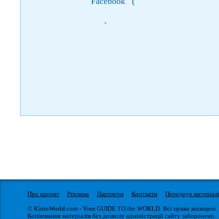
Facebook
(
)
Про проект
Реклама
Партнери
Контакти
Передрук матеріал
© IGotoWorld.com - Your GUIDE TO the WORLD. Всі права захищені.
Копіювання матеріалів без дозволу адміністрації сайту заборонено.