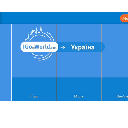
Мо
Україна
Гіди
Міста
Пам'ят