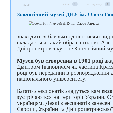
2
1
я був
я хочу сюди
8910
Зоологічний музей ДНУ ім. Олеся Го
знаходиться близько однієї тисячі виді
вкладається такий образ в голові. Але 
Слідкуйте за нами в
Дніпропетровську - це Зоологічний му
соцмережах
Музей був створений в 1901 році
ака
Дмитром Івановичем як частина Краєз
році був переданий в розпорядження 
національного університету.
Багато з експонатів здадуться вам
екз
зустрічаються на території України. Є
українцям. Деякі з експонатів занесен
Європи, України та Дніпропетровської 