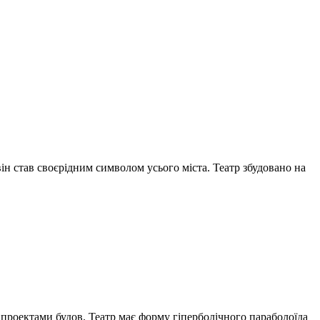
він став своєрідним символом усього міста. Театр збудовано на
 проектами будов. Театр має форму гіперболічного параболоїда