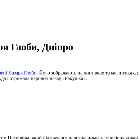
ря Глоби, Дніпро
мені Лазаря Глоби
. Його зображають на листівках та магнітиках, 
уда і отримала народну назву «Ракушка».
егом Петровим, який відзначався надсучасними та оригінальними