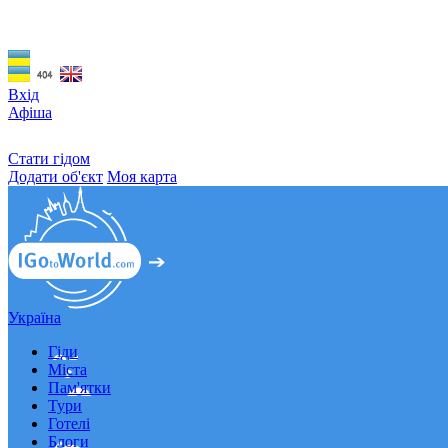
Вхід
Афіша
Стати гідом
Додати об'єкт
Моя карта
Україна
Гіди
Міста
Пам'ятки
Тури
Готелі
Блоги