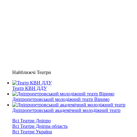
Найближчі Театри
Театр КВН ДДУ
Дніпропетровський молодіжний театр Віримо
Дніпропетровський академічний молодіжний театр
Всі Театри Дніпро
Всі Театри Дніпра область
Всі Театри Україна