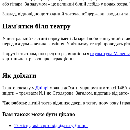
або гіпара. За задумом – це великий білий лебідь у водах озер
Заклад, відповідно до традицій тогочасної держави, зводили та
Пам'ятки біля театру
У центральній частині парку імені Лазаря Глоби є штучний став
перед входом – велике каміння. У літньому театрі проводять різ
Поруч із театром, посеред озера, видніється
скульптура Малень
картинг-центр, зоопарк, атракціони.
Як доїхати
Із автовокзалу у
Дніпрі
можна доїхати маршрутним таксі 146А до
звідти – трамваєм №1 до Столярова. Загалом, відстань від авто-
Час роботи
: літній театр відчиняє двері в теплу пору року і пр
Вам також може бути цікаво
17 місць, які варто відвідати у Дніпрі