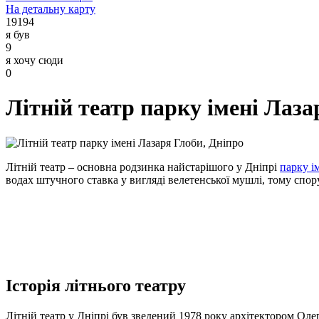
На детальну карту
19194
я був
9
я хочу сюди
0
Літній театр парку імені Лаза
Літній театр – основна родзинка найстарішого у Дніпрі
парку і
водах штучного ставка у вигляді велетенської мушлі, тому спор
Історія літнього театру
Літній театр у Дніпрі був зведений 1978 року архітектором Ол