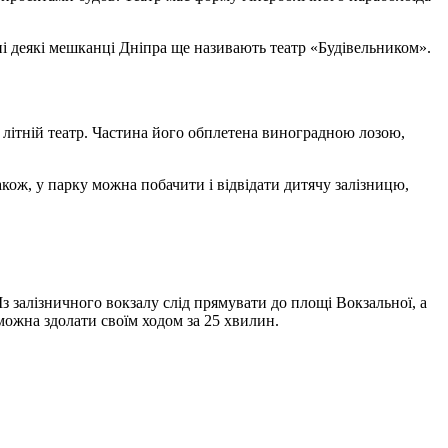
ні деякі мешканці Дніпра ще називають театр «Будівельником».
 – літній театр. Частина його обплетена виноградною лозою,
акож, у парку можна побачити і відвідати дитячу залізницю,
з залізничного вокзалу слід прямувати до площі Вокзальної, а
 можна здолати своїм ходом за 25 хвилин.