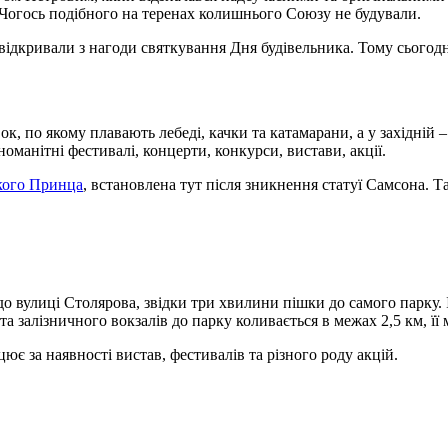
а. Чогось подібного на теренах колишнього Союзу не будували.
 відкривали з нагоди святкування Дня будівельника. Тому сьогод
ок, по якому плавають лебеді, качки та катамарани, а у західній
номанітні фестивалі, концерти, конкурси, вистави, акції.
кого Принца
, встановлена тут після зникнення статуї Самсона. Т
 вулиці Столярова, звідки три хвилини пішки до самого парку. І
 та залізничного вокзалів до парку коливається в межах 2,5 км, її
ацює за наявності вистав, фестивалів та різного роду акцій.