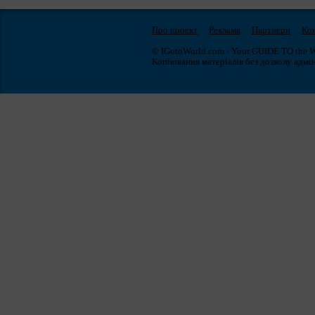
Про проект
Реклама
Партнери
Ко
© IGotoWorld.com - Your GUIDE TO the 
Копіювання матеріалів без дозволу адмін