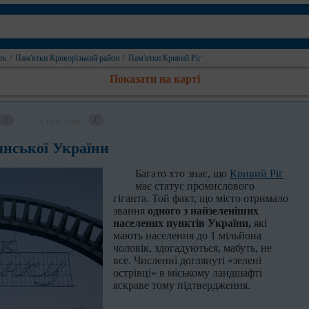
ть
/
Пам'ятки Криворізький район
/
Пам'ятки Кривий Ріг
Показати на карті
1
1
я хочу сюди
дянської України
Багато хто знає, що
Кривий Ріг
має статус промислового
гіганта. Той факт, що місто отримало
звання
одного з найзеленіших
населених пунктів України,
які
мають населення до 1 мільйона
чоловік, здогадуються, мабуть, не
все. Численні доглянуті «зелені
острівці» в міському ландшафті
яскраве тому підтвердження.