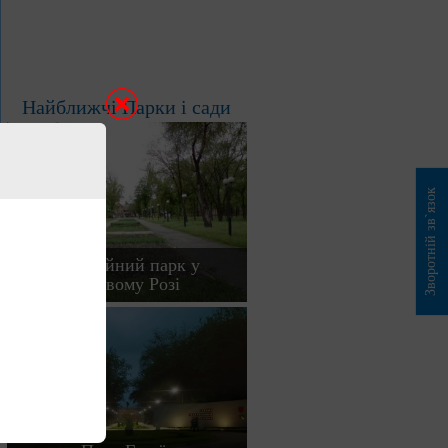
Найближчі Парки і сади
Зворотній зв`язок
Ювілейний парк у
Кривому Розі