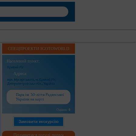
СПЕЦПРОЕКТИ IGOTOWORLD
Населений пункт:
Кривий Ріг
Адреса:
вул. Мусоргського, м. Кривий Ріг,
Дніпропетровська обл., Україна
Парк ім. 50-ліття Радянської
України на карті
Оцінок:
0
Замовити екскурсію
Подивитися готелі поруч