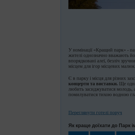
У номінації «Кращий парк» - пар
жителі однозначно вважають й
впорядковані алеї, безліч зручн
місцем для ігор місцевих малюк
Є в парку і місця для різних зах
концерти та виставки.
Ще одна
любить засиджуватися молодь, 
помилуватися тихою водною гл
Переглянути готелі поруч
Як краще доїхати до Парк ім