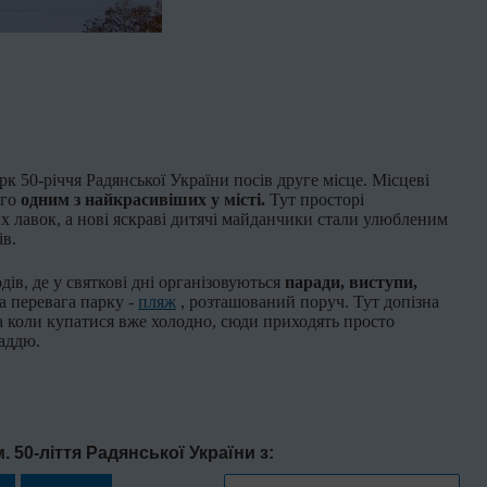
к 50-річчя Радянської України посів друге місце. Місцеві
ого
одним з найкрасивіших у місті.
Тут просторі
их лавок, а нові яскраві дитячі майданчики стали улюбленим
ів.
одів, де у святкові дні організовуються
паради, виступи,
 перевага парку -
пляж
, розташований поруч. Тут допізна
а коли купатися вже холодно, сюди приходять просто
аддю.
. 50-ліття Радянської України з: