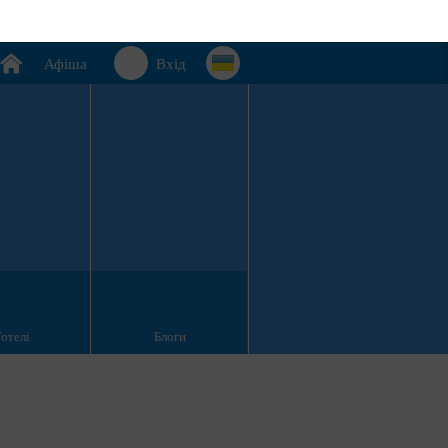
Афіша
Вхід
Готелі
Блоги