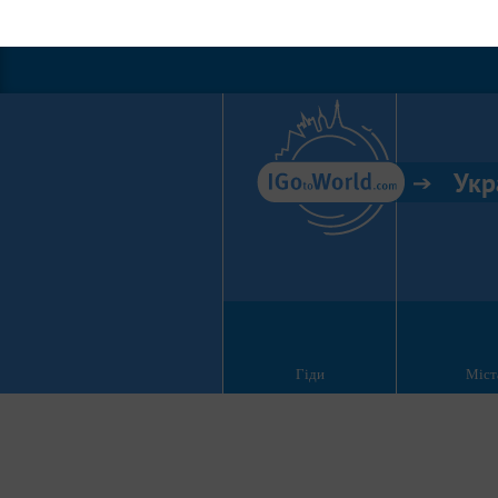
Укр
Гіди
Міст