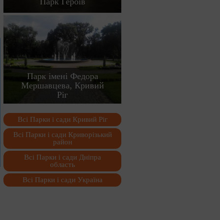
Парк Героїв
Парк імені Федора
Мершавцева, Кривий
Ріг
Всі Парки і сади Кривий Ріг
Всі Парки і сади Криворізький
район
Всі Парки і сади Дніпра
область
Всі Парки і сади Україна