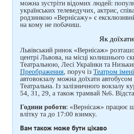
можна зустріти відомих людей: попул
українських телеведучих, актрис, спі
родзинкою «Вернісажу» є ексклюзивніс
на кому не побачиш.
Як доїхати
Львівський ринок «Вернісаж» розташо
центрі Львова, на місці колишнього с
Театральною, Лесі Українки та Низьк
Преображення
, поруч із
Театром імені
автовокзалу можна доїхати автобусом
Театральна. Із залізничного вокзалу к
54, 31, 29, а також трамвай №6. Відста
Години роботи
: «Вернісаж» працює щ
влітку та до 17:00 взимку.
Вам також може бути цікаво