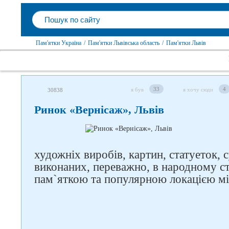
Пам'ятки Україна
/
Пам'ятки Львівська область
/
Пам'ятки Львів
33
4
я був
я хочу сюди
30838
Ринок «Вернісаж», Львів
художніх виробів, картин, статуеток, с
виконаних, переважно, в народному с
пам`яткою та популярною локацією мі