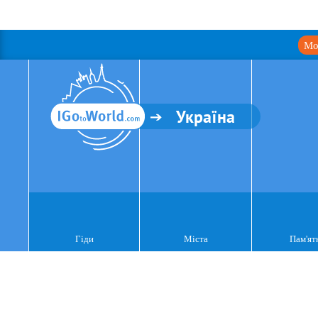
Мо
Україна
Гіди
Міста
Пам'ят