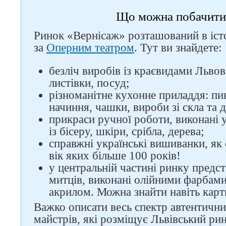
Що можна побачити
Ринок «Вернісаж» розташований в іс
за
Оперним театром
. Тут ви знайдете:
безліч виробів із краєвидами Львов
Слідкуйте за нами в
соцмережах
листівки, посуд;
різноманітне кухонне приладдя: пив
начиння, чашки, вироби зі скла та д
прикраси ручної роботи, виконані у
із бісеру, шкіри, срібла, дерева;
справжні українські вишиванки, як с
вік яких більше 100 років!
у центральній частині ринку предс
митців, виконані олійними фарбам
акрилом. Можна знайти навіть карт
Важко описати весь спектр автентични
майстрів, які розміщує Львівський ри