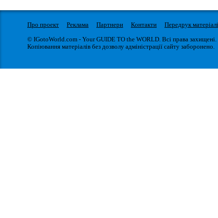
Про проект
Реклама
Партнери
Контакти
Передрук матеріал
© IGotoWorld.com - Your GUIDE TO the WORLD. Всі права захищені.
Копіювання матеріалів без дозволу адміністрації сайту заборонено.