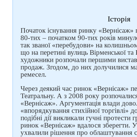
Історія
Початок існування ринку «Вернісаж» 
80-тих – початком 90-тих років минуло
так званої «перебудови» на колишньо
що на перетині вулиць Вірменської та К
художники розпочали першими виставл
продаж. Згодом, до них долучилися м
ремесел.
Через деякий час ринок «Вернісаж» п
Театральну. А з 2008 року розпочалис
«Вернісаж». Аргументація влади доволі
«впорядкування стихійної торгівлі» д
подібні дії викликали гучні протести 
ринок «Вернісаж» вдалося зберегти. 
ухвалили рішення про облаштування с