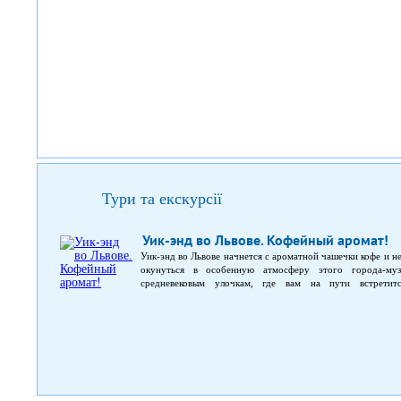
Тури та екскурсії
Уик-энд во Львове. Кофейный аромат!
Уик-энд во Львове начнется с ароматной чашечки кофе и н
окунуться в особенную атмосферу этого города-му
средневековым улочкам, где вам на пути встретитс
архикафедральный собор Святого Юра. Большой Иезуитск
выполненное в стиле раннего барокко. Старинная часть Л
ст., внесенными в список всемирного наследия ЮНЕСКО, 
православной общины, храм ордена доминиканцев. Также
с её достопримечательностями, ароматным кофе и неза
кофейни – нигде больше вы не отведаете такой вкусный и а