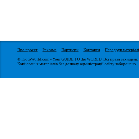
Про проект
Реклама
Партнери
Контакти
Передрук матеріал
© IGotoWorld.com - Your GUIDE TO the WORLD. Всі права захищені.
Копіювання матеріалів без дозволу адміністрації сайту заборонено.