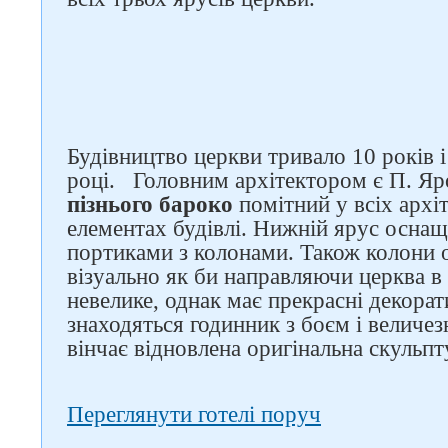
Будівництво церкви тривало 10 років і
році.
Головним архітектором є П. Яр
пізнього бароко
помітний у всіх архі
елементах будівлі. Нижній ярус осна
портиками з колонами. Також колони о
візуально як би направляючи церква 
невелике, однак має прекрасні декорат
знаходяться годинник з боєм і величез
вінчає відновлена ​​оригінальна скульпт
Переглянути готелі поруч