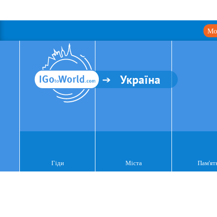
Мо
Україна
Гіди
Міста
Пам'ят