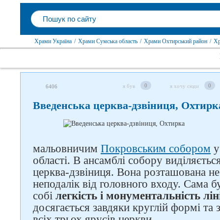
Храми Україна
/
Храми Сумська область
/
Храми Охтирський район
/
Хр
0
0
я був
я хочу сюди
6406
Введенська церква-дзвіниця, Охтирк
мальовничим
Покровським собором
у
області. В ансамблі собору виділяєтьс
церква-дзвіниця. Вона розташована не
неподалік від головного входу. Сама б
собі
легкість і монументальність лін
Слідкуйте за нами в
досягається завдяки круглій формі та
соцмережах
всіх трьох ярусів церкви.