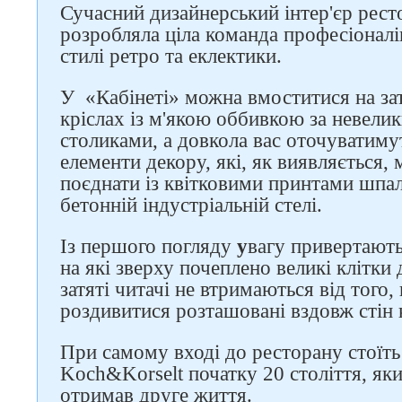
Сучасний дизайнерський інтер'єр рест
розробляла ціла команда професіонал
стилі ретро та еклектики.
У «Кабінеті» можна вмоститися на за
кріслах із м'якою оббивкою за невел
столиками, а довкола вас оточуватимут
елементи декору, які, як виявляється,
поєднати із квітковими принтами шпал
бетонній індустріальній стелі.
Із першого погляду
у
вагу привертають
на які зверху почеплено великі клітки д
затяті читачі не втримаються від того
роздивитися розташовані вздовж стін 
При самому вході до ресторану стоїть
Koch&Korselt початку 20 століття, яки
отримав друге життя.