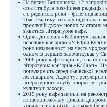
На вулиці Винниченка, 12 наприкінц
століття була розміщена редакція г
а в радянські роки – філія видавни
Тож тематику закладу підказала сама
просяклій духом нових та старих к
з'явитися літературне кафе.
Однак до появи «Кабінету» львів'я
невелику кав'ярню «У Юрія Кульчиц
роки незалежності на честь уродж
одним із перших започаткував у Єв
2006 року кафе закрили, а на його м
літературна кав’ярня «Кабінет». Це
популярність серед львівської інтелі
легендарним. Адже тут регулярно 
літературного клубу, творчі зустріч
культурні заходи.
2015 року кафе закрили на реконст
концепції закладу тривали два роки
урочисте відкриття, на якому були 