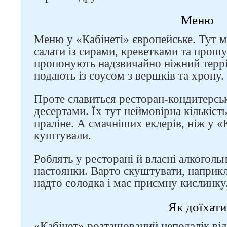
Меню
Меню у «Кабінеті» європейське. Тут 
салати із сирами, креветками та прошу
пропонують надзвичайно ніжний террін
подають із соусом з вершків та хрону.
Проте славиться ресторан-кондитерсь
десертами. Їх тут неймовірна кількість
праліне. А смачніших еклерів, ніж у «
куштували.
Роблять у ресторані й власні алкогольн
настоянки. Варто скуштувати, наприкл
надто солодка і має приємну кислинку
Як доїхати
«Кабінет» розташований неподалік від