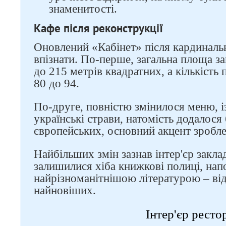
знаменитості.
Кафе після реконструкції
Оновлений «Кабінет» після кардиналь
впізнати. По-перше, загальна площа за
до 215 метрів квадратних, а кількість 
80 до 94.
Слідкуйте за нами в
По-друге, повністю змінилося меню, і
соцмережах
українські страви, натомість додалос
європейських, основний акцент зробле
Найбільших змін зазнав інтер'єр закл
залишилися хіба книжкові полиці, нап
найрізноманітнішою літературою – від
найновіших.
Інтер'єр ресто