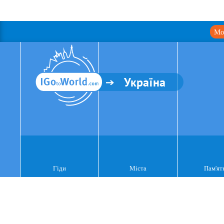
Мо
Україна
Гіди
Міста
Пам'ят