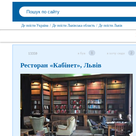
Де поїсти Україна
/
Де поїсти Львівська область
/
Де поїсти Львів
1
2
я був
я хочу сюди
13359
Ресторан «Кабінет», Львів