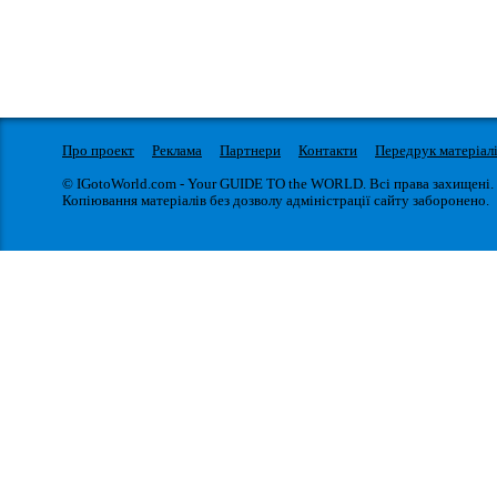
Про проект
Реклама
Партнери
Контакти
Передрук матеріал
© IGotoWorld.com - Your GUIDE TO the WORLD. Всі права захищені.
Копіювання матеріалів без дозволу адміністрації сайту заборонено.