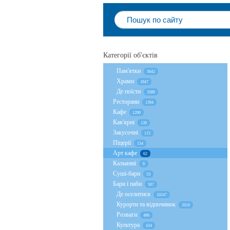
Категорії об'єктів
Пам'ятки
5642
Храми
1947
Де поїсти
3589
Ресторани
1394
Кафе
1290
Кав'ярні
139
Закусочні
115
Піцерії
154
Арт кафе
62
Кальянні
9
Суші-бари
53
Бари і паби
507
Де оселитися
10247
Курорти та відпочинок
2010
Розваги
496
Культура
434