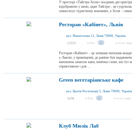
У просторі «Тайстра Зілля» поєднано дві пристра
відображено у назві, адже Тайстра – це гуцульсь
символізує туристичну компанію, а Зілля – симв
Ресторан «Кабінет», Львів
вул. Винниченка 12, Львів 79000, Україна
я був
1
я хочу сюд
13353
Ресторан «Кабінет» – це затишна читальня-конди
у Львові, у приміщенні, де раніше був видавничи
наповнена запахом кави, випічки і книг, які тут м
сприятливою і для ...
Green вегетаріанське кафе
вул. Братів Рогатинців 5, Львів 79000, Україн
я був
1
я хочу сюди
5438
Клуб Мюзік Лаб