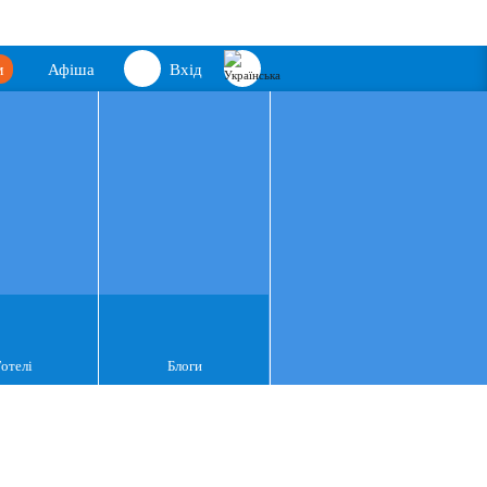
м
Афіша
Вхід
Готелі
Блоги