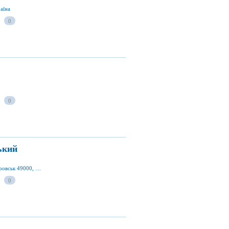
раїна
0
0
ький
вул. Набережна ім. Леніна 15-а, м. Дніпропетровськ 49000, Дніпропетровська обл., Україна
0