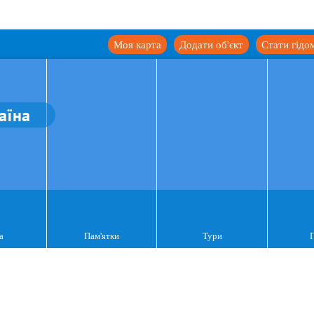
Моя карта
Додати об'єкт
Стати гідо
аїна
а
Пам'ятки
Тури