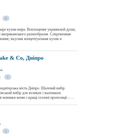
0
тыре кухни мира. Воплощение украинской души,
 и американського разнообразия. Современная
ование, вкусная концептуальная кухня и
ake & Co, Дніпро
на
и
1
ондитерська міста Дніпро. Шалений вибір
лівський вибір для великих і маленьких
 новинки меню і кращі сезонні пропозиції – ...
а
1