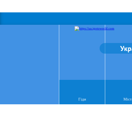
Укр
Гіди
Міст