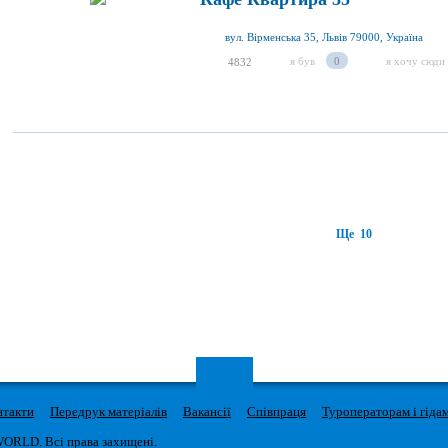
вул. Вірменська 35, Львів 79000, Україна
я був
0
я хочу сюди
4832
Ще 10
нтакти
Передрук матеріалів
Вакансії
Співпраця
Туроператорам і гіда
WORLD. Всі права захищені.