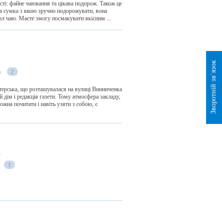
сті: файне чаювання та цікава подорож. Також це
ка сумка з якою зручно подорожувати, вона
ол чаю. Маєте змогу посмакувати якісним ...
Зворотній зв`язок
и
2
терська, що розташувалася на вулиці Винниченка
й дім і редакція газети. Тому атмосфера закладу,
ожна почитати і навіть узяти з собою, є
а
1