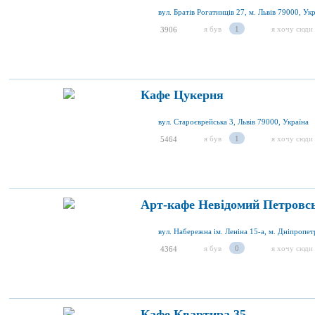
вул. Братів Рогатинців 27, м. Львів 79000, Ук
я був
1
я хочу сюди
3906
Кафе Цукерня
вул. Староєврейська 3, Львів 79000, Україна
я був
1
я хочу сюди
5464
Арт-кафе Невідомий Петровс
я був
0
я хочу сюди
4364
Кафе Квартира 35