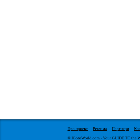
Про проект
Реклама
Партнери
Ко
© IGotoWorld.com - Your GUIDE TO the 