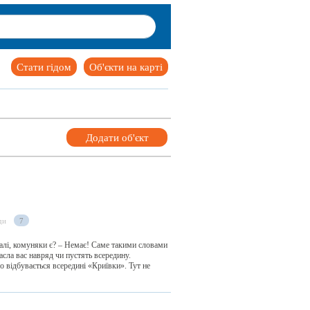
Стати гідом
Об'єкти на карті
Додати об'єкт
ди
7
калі, комуняки є? – Немає! Саме такими словами
гасла вас навряд чи пустять всередину.
о відбувається всередині «Криївки». Тут не