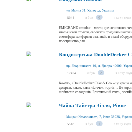
ул. Мытна 31, Ужгород, Украина
я був
0
я хочу сюди
8044
EMIGRAND restobar – место, где сочетаются че
итальянской страсти, еврейской традиционности
атмосфера, конференц-зал, audio и visual оборуд
пространство для ...
Кондитерська DoubleDecker C
пр. Яворницького 46, м. Дніпро 49000, Украї
я був
2
я хочу сюд
12474
Кажуть, «DoubleDecker Cake & Co» – це краща к
десертів, какао, кави, тістечок, тортів… Це коро
любителів солодощів. Британський стиль, постійні
Чайна Тайстра Зілля, Рівне
Майдан Незалежності, 7, Рівне 33028, Україн
я був
1
я хочу сюди
5518