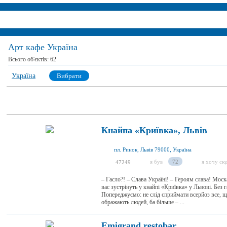
Арт кафе Україна
Всього об'єктів:
62
Україна
Вибрати
Кнайпа «Криївка», Львів
пл. Ринок, Львів 79000, Україна
я був
72
я хочу сю
47249
– Гасло?! – Слава Україні! – Героям слава! Мос
вас зустрінуть у кнайпі «Криївка» у Львові. Без 
Попереджуємо: не слід сприймати всерйоз все, щ
ображають людей, ба більше – ...
Emigrand restobar