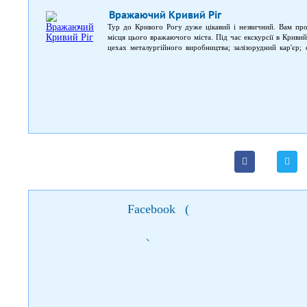
Вражаючий Кривий Ріг
Тур до Кривого Рогу дуже цікавий і незвичний. Вам про
місця цього вражаючого міста. Під час екскурсії в Криви
цехах металургійного виробництва; залізорудний кар'єр; 
швидкісний трамвай у Кривому Розі, який називають метро
відеогалереєю.
Facebook
(
)