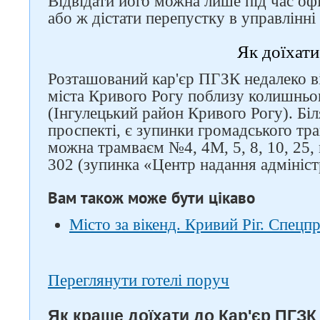
Відвідати його можна лише під час офі
або ж дістати перепустку в управлінні
Як доїхати
Розташований кар'єр ПГЗК недалеко в
міста Кривого Рогу поблизу колишньо
(Інгулецький район Кривого Рогу). Біл
проспекті, є зупинки громадського тр
можна трамваєм №4, 4М, 5, 8, 10, 25
302 (зупинка «Центр надання адмініст
Вам також може бути цікаво
Місто за вікенд. Кривий Ріг. Спецп
Переглянути готелі поруч
Як краще доїхати до Кар'єр ПГЗК 