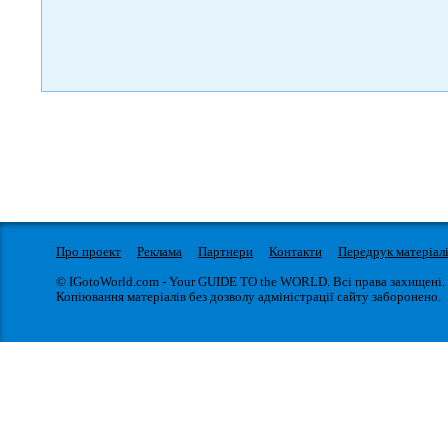
Про проект
Реклама
Партнери
Контакти
Передрук матеріал
© IGotoWorld.com - Your GUIDE TO the WORLD. Всі права захищені.
Копіювання матеріалів без дозволу адміністрації сайту заборонено.