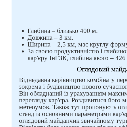
Глибина – близько 400 м.
Довжина – 3 км.
Ширина – 2,5 км, має круглу форм
За своєю продуктивністю і глибино
кар'єру ІнГЗК, глибина якого – 426
Слідкуйте за нами в
соцмережах
Оглядовий майд
Віднедавна керівництво комбінату пер
зокрема і будівництво нового сучасно
Він обладнаний із урахуванням макси
перегляду кар'єра. Роздивитися його 
метеоумов. Також тут пропонують ог
стенд із основними параметрами кар'є
оглядовий майданчик звичайному тури