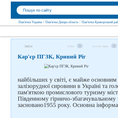
Пам'ятки Україна
/
Пам'ятки Дніпра область
/
Пам'ятки Криворізький ра
3
2
я був
я хочу сюди
58654
Кар'єр ПГЗК, Кривий Ріг
найбільших у світі, є майже основним
залізорудної сировини в Україні та г
пам'яткою промислового туризму міст
Південному гірничо-збагачувальному 
засновано1955 року. Основна інформац