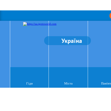
Україна
Гіди
Міста
Пам'ят