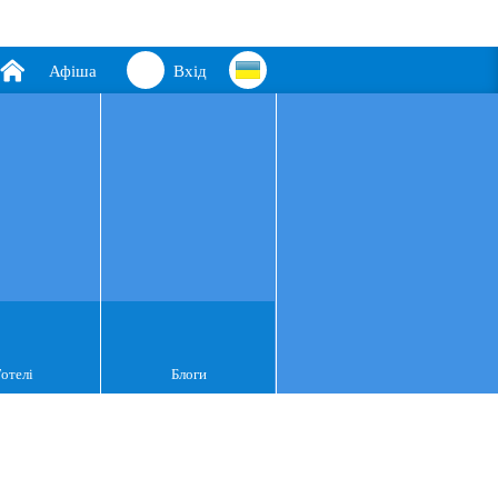
Афіша
Вхід
Готелі
Блоги