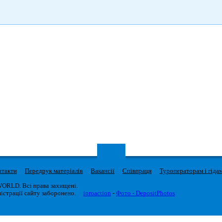
нтакти
Передрук матеріалів
Вакансії
Співпраця
Туроператорам і гіда
WORLD. Всі права захищені.
істрації сайту заборонено.
iproaction
-
Фото - DepositPhotos