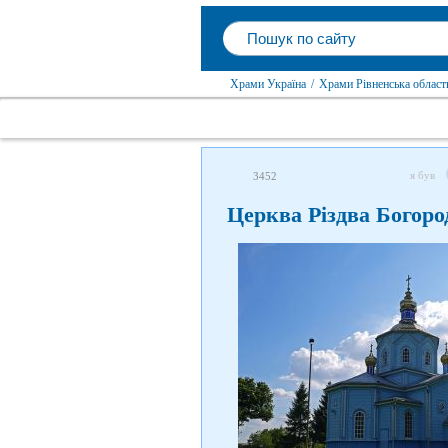
Храми Україна
/
Храми Рівненська област
я був
3452
Церква Різдва Богоро