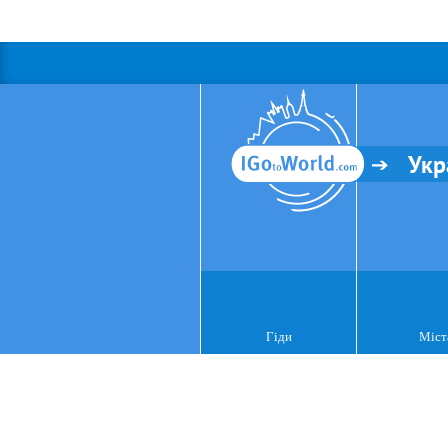
Укр
Гіди
Міст