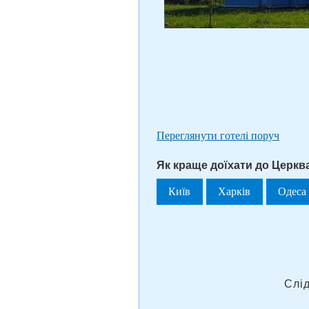
Переглянути готелі поруч
Як краще доїхати до Церква
Київ
Харків
Одеса
Слі