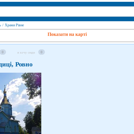
ь
/
Храми Рівне
Показати на карті
0
0
я хочу сюди
диці, Ровно