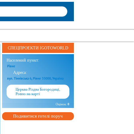
СПЕЦПРОЕКТИ IGOTOWORLD
Населений пункт:
Рівне
Адреса:
вул. Тіннівська 6, Рівне 33000, Україна
Церква Різдва Богородиці,
Ровно на карті
Оцінок:
0
Подивитися готелі поруч