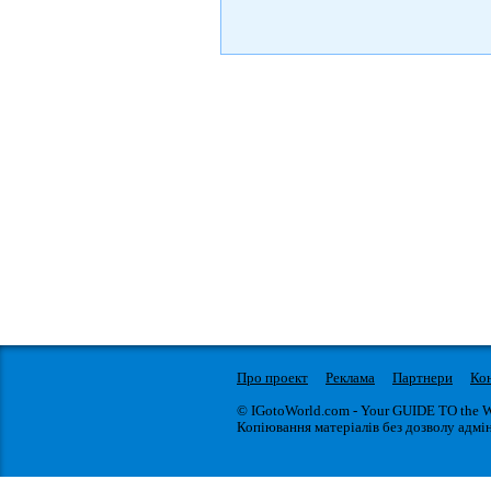
Про проект
Реклама
Партнери
Ко
© IGotoWorld.com - Your GUIDE TO the 
Копіювання матеріалів без дозволу адмін